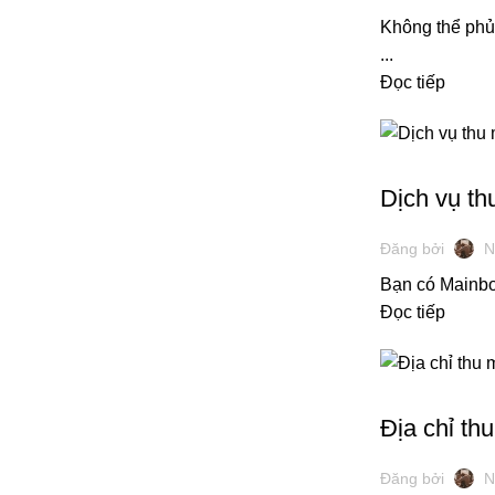
Không thể phủ 
...
Đọc tiếp
THU MUA MÁY T
Dịch vụ th
Đăng bởi
N
Bạn có Mainboa
Đọc tiếp
THU MUA MÁY T
Địa chỉ th
Đăng bởi
N