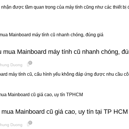
nhận được tầm quan trọng của máy tính cũng như các thiết bị đi
ÍNH CŨ, LINH KIỆN CŨ
u mua Mainboard máy tính cũ nhanh chóng, đú
0
hung Duong
rd máy tính cũ, cấu hình yếu không đáp ứng được nhu cầu công vi
ÍNH CŨ, LINH KIỆN CŨ
u mua Mainboard cũ giá cao, uy tín tại TP HCM
0
hung Duong