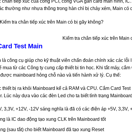
 chân tiếp xúc của cổng PCI, cổng VGA gắn card màn hình, IC…
ác thường như nhựa thông trong hàn chì bị cháy xém, Main có d
Kiểm tra chân tiếp xúc trên Main
ard Test Main
 là công cụ giúp cho kỹ thuật viên chẩn đoán chính xác các lỗi
hể mua từ các Công ty cung cấp thiết bị tin học. Khi tắt máy, cắ
được mainboard hỏng chỗ nào và tiến hành xử lý. Cụ thể:
ác thiết bị ra khỏi Mainboard kể cả RAM và CPU. Cắm Card Tes
. Lúc này dựa vào các đèn Led cho ta biết tình trạng Mainboar
, 3,3V, +12V, -12V sáng nghĩa là đã có các điện áp +5V, 3,3V,
g là IC dao động tạo xung CLK trên Mainboard tốt
g (sau tắt) cho biết Mainboard đã tạo xung Reset