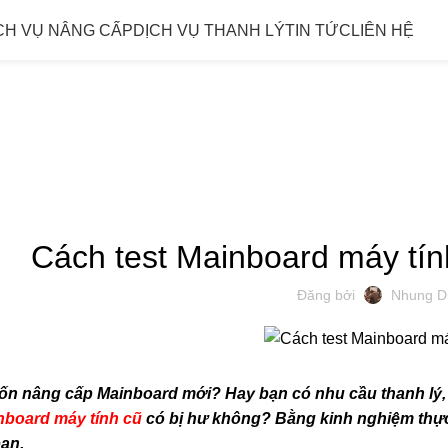
CH VỤ NÂNG CẤP
DỊCH VỤ THANH LÝ
TIN TỨC
LIÊN HỆ
TIN TỨC
KINH NGHIỆM MÁY TÍ
Cách test Mainboard máy tín
Đăng bởi
Nhung D
n nâng cấp Mainboard mới? Hay bạn có nhu cầu thanh lý,
nboard máy tính cũ
có bị hư không? Bằng kinh nghiệm thực
ạn.