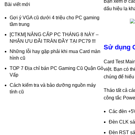
Bạn xem ở các
Bài viết mới
dấu hiệu lạ kh
Gợi ý VGA cũ dưới 4 triệu cho PC gaming
tầm trung
[CTKM] NÂNG CẤP PC THÁNG 8 NÀY –
NHẬN ƯU ĐÃI TRÀN ĐẦY TẠI PC79 !!!
Sử dụng C
Những lỗi hay gặp phải khi mua Card màn
hình cũ
Card Test Main
TOP 7 Địa chỉ bán PC Gaming Cũ Quận Gò
việt. Bạn có t
Vấp
chúng để hiểu 
Cách kiểm tra và bảo dưỡng nguồn máy
Tháo tất cả c
tính cũ
công tắc Power
Các đèn +5V
Đèn CLK sán
Đèn RST sán