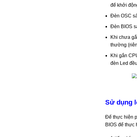
để khởi độ
Đèn OSC sá
Đèn BIOS sá
Khi chưa gắ
thường (riên
Khi gắn CPU
đèn Led đều
Sử dụng l
Để thực hiện p
BIOS để thực h