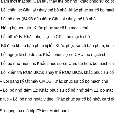
– Làm mới thất bại: Gắn lại / thay thế bộ nhớ, khắc phục sự cố 
– Lỗi chẵn lẻ: Gắn lại / thay thế bộ nhớ, khắc phục sự cố bo mạ
– Lỗi bộ nhớ (64KB đầu tiên): Gắn lại / thay thế bộ nhớ
 – Hỏng bộ hẹn giờ: Khắc phục sự cố bo mạch chủ
 – Lỗi bộ xử lý: Khắc phục sự cố CPU, bo mạch chủ
– Bộ điều khiển bàn phím bị lỗi: Khắc phục sự cố bàn phím, bo
 – Lỗi ngoại lệ chế độ ảo: Khắc phục sự cố CPU, bo mạch chủ
– Lỗi bộ nhớ hiển thị: Khắc phục sự cố Card đồ họa, bo mạch c
 – Lỗi kiểm tra ROM BIOS: Thay thế ROM BIOS, khắc phục sự c
p – Lỗi đăng ký tắt máy CMOS: Khắc phục sự cố bo mạch chủ
p – Lỗi bộ nhớ đệm L2: Khắc phục sự cố bộ nhớ đệm L2, bo mạc
iên tục – Lỗi bộ nhớ hoặc video: Khắc phục sự cố bộ nhớ, card 