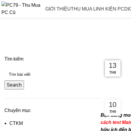
GIỚI THIỆU
THU MUA LINH KIỆN PC
DỊ
Tìm kiếm
19
03
23
18
13
TH12
TH10
TH4
TH2
TH8
Search
10
Chuyên mục
TH9
Bạn đang muố
cách test Mai
CTKM
hữu ích đến b