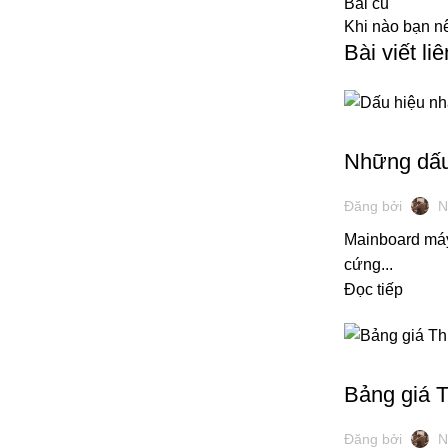
Bài cũ
Khi nào bạn n
Bài viết li
KINH NGHIỆM M
Những dấu
Đăng bởi
N
Mainboard máy 
cứng...
Đọc tiếp
THU MUA THIẾT
Bảng giá 
Đăng bởi
N