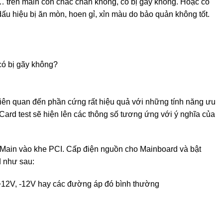
 trên main còn chắc chắn không, có bị gãy không. Hoặc có
ấu hiệu bị ăn mòn, hoen gỉ, xỉn màu do bảo quản không tốt.
 có bị gãy không?
 liên quan đến phần cứng rất hiệu quả với những tính năng ưu
m Card test sẽ hiện lên các thông số tương ứng với ý nghĩa của
t Main vào khe PCI. Cấp điện nguồn cho Mainboard và bật
d như sau:
 +12V, -12V hay các đường áp đó bình thường