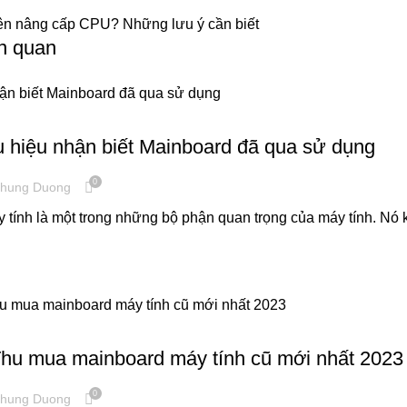
ên nâng cấp CPU? Những lưu ý cần biết
ên quan
ÁY TÍNH
 hiệu nhận biết Mainboard đã qua sử dụng
0
hung Duong
tính là một trong những bộ phận quan trọng của máy tính. Nó k
 BỊ VĂN PHÒNG
Thu mua mainboard máy tính cũ mới nhất 2023
0
hung Duong