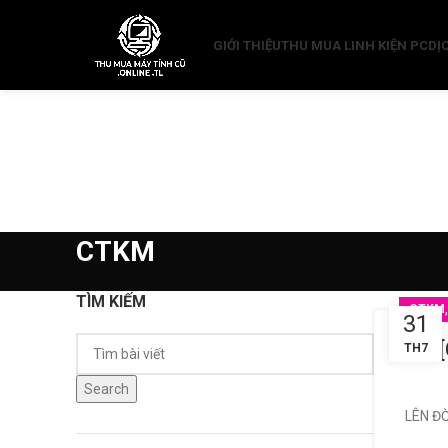
GIỚI THIỆU
THU MUA LINH KIỆN PC
DỊ
CTKM
TÌM KIẾM
CTKM
31
TH7
Search
LÊN ĐỜ