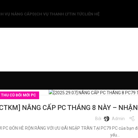
CH VỤ NÂNG CẤP
DỊCH VỤ THANH LÝ
TIN TỨC
LIÊN HỆ
,
THU CŨ ĐỔI MỚI PC
[CTKM] NÂNG CẤP PC THÁNG 8 NÀY – NHẬN Ư
Bởi
Admin
I PC ĐÓN HÈ RỘN RÀNG VỚI ƯU ĐÃI NGẬP TRÀN TẠI PC79 PC của bạn đã q
yếu...