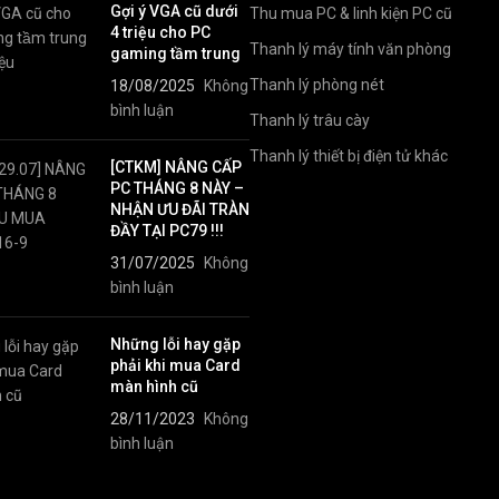
Gợi ý VGA cũ dưới
Thu mua PC & linh kiện PC cũ
4 triệu cho PC
Thanh lý máy tính văn phòng
gaming tầm trung
Thanh lý phòng nét
18/08/2025
Không
bình luận
Thanh lý trâu cày
Thanh lý thiết bị điện tử khác
[CTKM] NÂNG CẤP
PC THÁNG 8 NÀY –
NHẬN ƯU ĐÃI TRÀN
ĐẦY TẠI PC79 !!!
31/07/2025
Không
bình luận
Những lỗi hay gặp
phải khi mua Card
màn hình cũ
28/11/2023
Không
bình luận