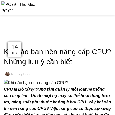
090 9476 597
TIN TỨC
KINH NGHIỆM MÁY TÍNH
06
19
21
16
07
12
27
21
14
Khi nào bạn nên nâng cấp CPU?
TH9
TH7
TH6
TH3
TH3
TH1
TH7
TH7
TH7
Những lưu ý cần biết
Nhung Duong
CPU là Bộ xử lý trung tâm quản lý một loạt hệ thống
của máy tính. Do đó một bộ máy có thể hoạt động trơn
tru, năng suất phụ thuộc không ít bởi CPU. Vậy khi nào
thì nên nâng cấp CPU? Việc nâng cấp có thực sự xứng
đáng với thời gian và tiền bạc của bạn tại thời điểm đó