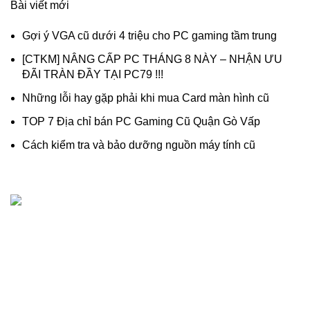
Bài viết mới
Gợi ý VGA cũ dưới 4 triệu cho PC gaming tầm trung
[CTKM] NÂNG CẤP PC THÁNG 8 NÀY – NHẬN ƯU
ĐÃI TRÀN ĐẦY TẠI PC79 !!!
Những lỗi hay gặp phải khi mua Card màn hình cũ
TOP 7 Địa chỉ bán PC Gaming Cũ Quận Gò Vấp
Cách kiểm tra và bảo dưỡng nguồn máy tính cũ
Dịch vụ thanh lý, thu mua máy tính cũ - linh kiện máy tính
cũ giá cao chuyên nghiệp, uy tín.
518/1 Lê Văn Thọ, Phường An Hội Đông, (Phường 16, Gò
Vấp cũ), TP.Hồ Chí Minh