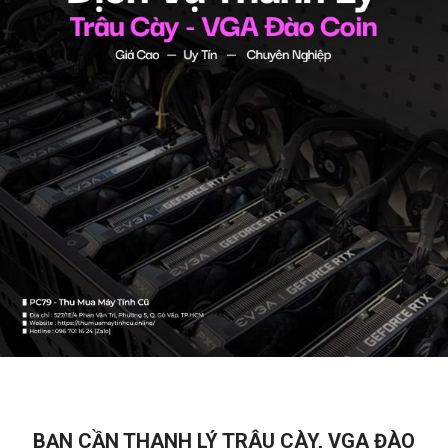
BẠN CẦN THANH LÝ TRÂU CÀY, VGA ĐÀO