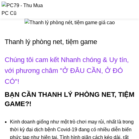
090 9476 597
Thanh lý phòng net, tiệm game
Chúng tôi cam kết Nhanh chóng & Uy tín,
với phương châm "Ở ĐÂU CẦN, Ở ĐÓ
CÓ"!
BẠN CẦN THANH LÝ PHÒNG NET, TIỆM
GAME?!
Kinh doanh giống như một trò chơi may rủi, nhất là trong
thời kỳ đại dịch bệnh Covid-19 đang có nhiều diễn biến
phức tạp như hiện tại. Tình hình giãn cách kéo dài, rất