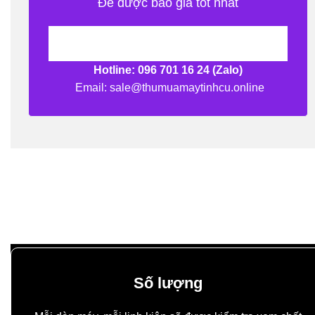
Để được báo giá tốt nhất
Tầng trệt – 496/63/29 Dương Quảng Hàm,
Phường 6, Gò Vấp, TP.Hồ Chí Minh
Hotline:
096 701 16 24 (Zalo)
Email: sale@thumuamaytinhcu.online
BÁO GIÁ THANH LÝ QUÁN NET PHỤ
THUỘC VÀO YẾU TỐ NÀO?
Số lượng