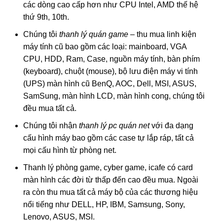
các dòng cao cấp hơn như CPU Intel, AMD thế hệ
thứ 9th, 10th.
Chúng tôi
thanh lý quán game
–
thu mua linh kiện
máy tính cũ
bao gồm các loại: mainboard, VGA
CPU, HDD, Ram, Case, nguồn máy tính, bàn phím
(keyboard), chuột (mouse), bộ lưu điện máy vi tính
(UPS) màn hình cũ BenQ, AOC, Dell, MSI, ASUS,
SamSung, màn hình LCD, màn hình cong, chúng tôi
đều mua tất cả.
Chúng tôi nhận
thanh lý pc quán net
với đa dạng
cấu hình máy bao gồm các case tự lắp ráp, tất cả
mọi cấu hình từ phòng net.
Thanh lý phòng game, cyber game, icafe có card
màn hình các đời từ thấp đến cao đều mua. Ngoài
ra còn thu mua tất cả máy bộ của các thương hiệu
nổi tiếng như DELL, HP, IBM, Samsung, Sony,
Lenovo, ASUS, MSI.