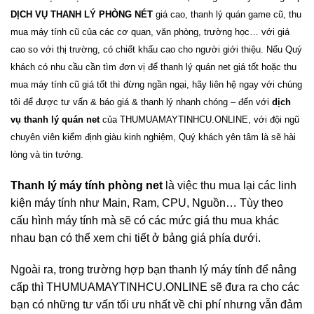
DỊCH VỤ THANH LÝ PHÒNG NÉT
giá cao, thanh lý quán game cũ, thu
mua máy tính cũ của các cơ quan, văn phòng, trường học… với giá
cao so với thị trường, có chiết khấu cao cho người giới thiệu. Nếu Quý
khách có nhu cầu cần tìm đơn vị để thanh lý quán net giá tốt hoặc thu
mua máy tính cũ giá tốt thì đừng ngần ngại, hãy liên hệ ngay với chúng
tôi để được tư vấn & báo giá & thanh lý nhanh chóng – đến với
dịch
vụ thanh lý quán net
của THUMUAMAYTINHCU.ONLINE, với đội ngũ
chuyên viên kiểm định giàu kinh nghiệm, Quý khách yên tâm là sẽ hài
lòng và tin tưởng.
Thanh lý máy tính phòng net
là việc thu mua lại các linh
kiện máy tính như Main, Ram, CPU, Nguồn… Tùy theo
cấu hình máy tính mà sẽ có các mức giá thu mua khác
nhau bạn có thể xem chi tiết ở bảng giá phía dưới.
Ngoài ra, trong trường hợp bạn thanh lý máy tính để nâng
cấp thì
THUMUAMAYTINHCU.ONLINE
sẽ đưa ra cho các
bạn có những tư vấn tối ưu nhất về chi phí nhưng vẫn đảm