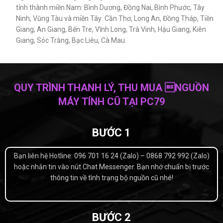
tỉnh thành miền Nam: Bình Dương, Đồng Nai, Bình Phước, Tây
Ninh, Vũng Tàu và miền Tây: Cần Thơ, Long An, Đồng Tháp, Tiền
Giang, An Giang, Bến Tre, Vĩnh Long, Trà Vinh, Hậu Giang, Kiên
Giang, Sóc Trăng, Bạc Liêu, Cà Mau.
QUY TRÌNH THANH LÝ, THU MUA NGUỒN
MÁY TÍNH CŨ TẠI PC79
BƯỚC 1
Bạn liên hệ Hotline: 096 701 16 24 (Zalo) – 0868 792 992 (Zalo)
hoặc nhắn tin vào nút Chat Messenger. Bạn nhớ chuẩn bị trước
thông tin về tình trạng bộ nguồn cũ nhé!
BƯỚC 2