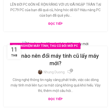
LÊN ĐỜI PC ĐÓN HÈ RỘN RÀNG VỚI ƯU ĐÃI NGẬP TRÀN TẠI
PC79 PC của bạn đã quá cũ, hỏng hóc dễ lỗi? Hiệu năng PC
của bạn đã quá yếu...
ĐỌC TIẾP
,
KINH NGHIỆM MÁY TÍNH
THU CŨ ĐỔI MỚI PC
11
Khi nào nên đổi máy tính cũ lấy máy
TH8
mới?
0
Nhung Duong
Công nghệ thông tin ngày càng phát triển, việc các dòng
máy tính mới liên tục ra mắt cũng không quá khó hiểu. Vậy
thì, thêm một câu hỏi...
ĐỌC TIẾP