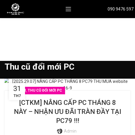
090 9476 597
Thu cũ đổi mới PC
31
,
CTKM
THU CŨ ĐỔI MỚI PC
TH7
[CTKM] NÂNG CẤP PC THÁNG 8
NÀY – NHẬN ƯU ĐÃI TRÀN ĐẦY TẠI
PC79 !!!
Admin