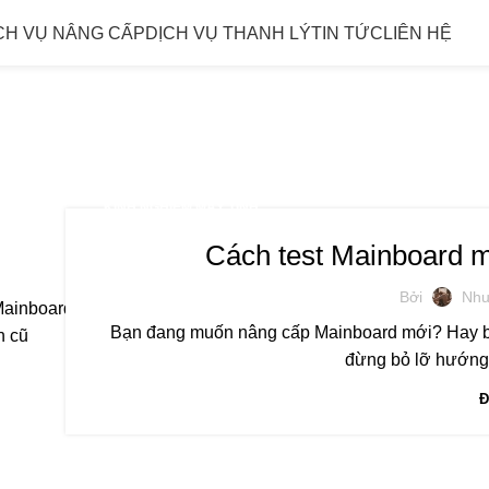
CH VỤ NÂNG CẤP
DỊCH VỤ THANH LÝ
TIN TỨC
LIÊN HỆ
ives: thanh lý 
KINH NGHIỆM MÁY TÍNH
Cách test Mainboard m
Bởi
Nhu
Bạn đang muốn nâng cấp Mainboard mới? Hay bạn
đừng bỏ lỡ hướng 
Đ