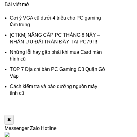
Bài viết mới
Gợi ý VGA cũ dưới 4 triệu cho PC gaming
tầm trung
[CTKM] NÂNG CẤP PC THÁNG 8 NÀY –
NHẬN ƯU ĐÃI TRÀN ĐẦY TẠI PC79 !!!
Những lỗi hay gặp phải khi mua Card màn
hình cũ
TOP 7 Địa chỉ bán PC Gaming Cũ Quận Gò
Vấp
Cách kiểm tra và bảo dưỡng nguồn máy
tính cũ
✖
Messenger
Zalo
Hotline
NỘI DUNG C