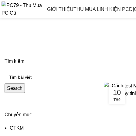
GIỚI THIỆU
THU MUA LINH KIỆN PC
DỊ
Tag Arch
Tìm kiếm
Search
10
TH9
Chuyên mục
CTKM