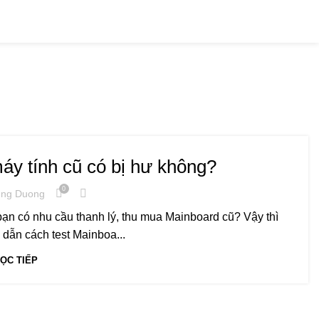
Hotline: 0909 476 597
mainboard
áy tính cũ có bị hư không?
0
ng Duong
 có nhu cầu thanh lý, thu mua Mainboard cũ? Vậy thì
dẫn cách test Mainboa...
ỌC TIẾP