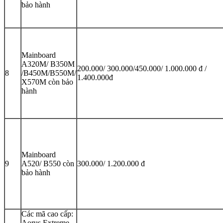
bảo hành
Mainboard
A320M/ B350M
200.000/ 300.000/450.000/ 1.000.000 đ /
8
/B450M/B550M/
1.400.000đ
X570M còn bảo
hành
Mainboard
9
A520/ B550 còn
300.000/ 1.200.000 đ
bảo hành
Các mã cao cấp:
Aorus Extreme,