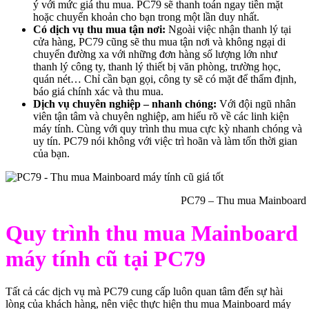
ý với mức giá thu mua. PC79 sẽ thanh toán ngay tiền mặt
hoặc chuyển khoản cho bạn trong một lần duy nhất.
Có dịch vụ thu mua tận nơi:
Ngoài việc nhận thanh lý tại
cửa hàng, PC79 cũng sẽ thu mua tận nơi và không ngại di
chuyển đường xa với những đơn hàng số lượng lớn như
thanh lý công ty, thanh lý thiết bị văn phòng, trường học,
quán nét… Chỉ cần bạn gọi, công ty sẽ có mặt để thẩm định,
báo giá chính xác và thu mua.
Dịch vụ chuyên nghiệp – nhanh chóng:
Với đội ngũ nhân
viên tận tâm và chuyên nghiệp, am hiểu rõ về các linh kiện
máy tính. Cùng với quy trình thu mua cực kỳ nhanh chóng và
uy tín. PC79 nói không với việc trì hoãn và làm tốn thời gian
của bạn.
PC79 – Thu mua Mainboard má
Quy trình thu mua Mainboard
máy tính cũ tại PC79
Tất cả các dịch vụ mà PC79 cung cấp luôn quan tâm đến sự hài
lòng của khách hàng, nên việc thực hiện thu mua Mainboard máy