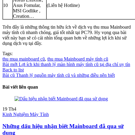
10
Asus Fomular,
(Liên hệ Hotline)
MSI Godlike ,
Creation…
Trên đây là những thông tin hữu ích về dịch vụ thu mua Mainboard
máy tính cũ nhanh chóng, giá tốt nhất tại PC79. Hy vọng qua bài
viết này bạn sẽ có cái nhìn tổng quan hơn về những lợi ích khi sử
dụng dịch vụ tại đây.
Tags:
thu mua mainboard cũ
,
thu mua Mainboard máy tính cũ
Bài mới
Lợi ích khi thanh lý màn hình máy tính cũ tại địa chỉ uy tín
Back to list
Bài cũ
Thanh lý nguồn máy tính cũ và những điều nên biết
Bài viết liên quan
19
Th4
Kinh Nghiệm Máy Tính
Những dấu hiệu nhận biết Mainboard đã qua sử
dụng