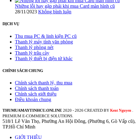
Những lỗi hay gặp phải khi mua Card màn hình cũ
28/11/2023
Không bình luận
DỊCH VỤ
Thu mua PC & linh kiện PC cũ
Thanh lý máy tính văn phòng
Thanh lý phòng nét
Thanh lý trâu cày
Thanh lý thiết bị điện tử khác
CHÍNH SÁCH CHUNG
Chính sách thanh lý, thu mua
Chính sách thanh toán
Chính sách giới thiệu
Điều khoản chung
THUMUAMAYTINHCU.ONLINE
2020 - 2026 CREATED BY
.
Kent Nguyen
PREMIUM E-COMMERCE SOLUTIONS.
518/1 Lê Văn Thọ, Phường An Hội Đông, (Phường 6, Gò Vấp cũ),
TP.Hồ Chí Minh
GIỚI THIỆU