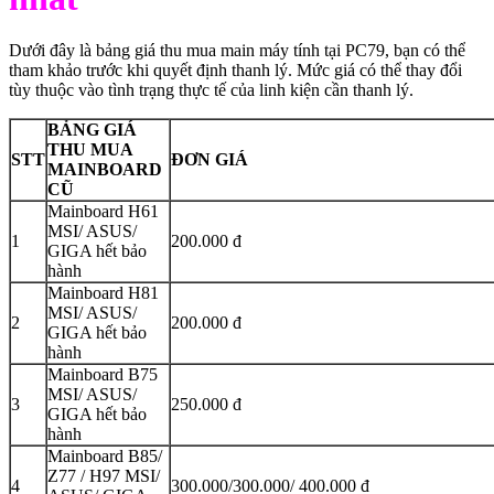
Dưới đây là bảng giá thu mua main máy tính tại PC79, bạn có thể
tham khảo trước khi quyết định thanh lý. Mức giá có thể thay đổi
tùy thuộc vào tình trạng thực tế của linh kiện cần thanh lý.
BẢNG GIÁ
THU MUA
STT
ĐƠN GIÁ
MAINBOARD
CŨ
Mainboard H61
MSI/ ASUS/
1
200.000 đ
GIGA hết bảo
hành
Mainboard H81
MSI/ ASUS/
2
200.000 đ
GIGA hết bảo
hành
Mainboard B75
MSI/ ASUS/
3
250.000 đ
GIGA hết bảo
hành
Mainboard B85/
Z77 / H97 MSI/
4
300.000/300.000/ 400.000 đ