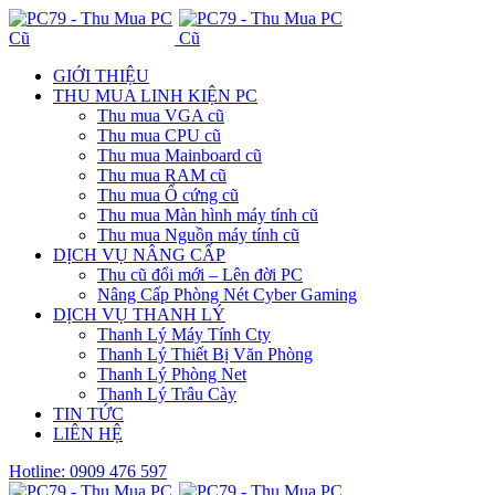
GIỚI THIỆU
THU MUA LINH KIỆN PC
Thu mua VGA cũ
Thu mua CPU cũ
Thu mua Mainboard cũ
Thu mua RAM cũ
Thu mua Ổ cứng cũ
Thu mua Màn hình máy tính cũ
Thu mua Nguồn máy tính cũ
DỊCH VỤ NÂNG CẤP
Thu cũ đổi mới – Lên đời PC
Nâng Cấp Phòng Nét Cyber Gaming
DỊCH VỤ THANH LÝ
Thanh Lý Máy Tính Cty
Thanh Lý Thiết Bị Văn Phòng
Thanh Lý Phòng Net
Thanh Lý Trâu Cày
TIN TỨC
LIÊN HỆ
Hotline: 0909 476 597