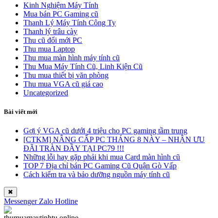
Kinh Nghiệm Máy Tính
Mua bán PC Gaming cũ
Thanh Lý Máy Tính Công Ty
Thanh lý trâu cày
Thu cũ đổi mới PC
Thu mua Laptop
Thu mua màn hình máy tính cũ
Thu Mua Máy Tính Cũ, Linh Kiện Cũ
Thu mua thiết bị văn phòng
Thu mua VGA cũ giá cao
Uncategorized
Bài viết mới
Gợi ý VGA cũ dưới 4 triệu cho PC gaming tầm trung
[CTKM] NÂNG CẤP PC THÁNG 8 NÀY – NHẬN ƯU
ĐÃI TRÀN ĐẦY TẠI PC79 !!!
Những lỗi hay gặp phải khi mua Card màn hình cũ
TOP 7 Địa chỉ bán PC Gaming Cũ Quận Gò Vấp
Cách kiểm tra và bảo dưỡng nguồn máy tính cũ
✖
Messenger
Zalo
Hotline