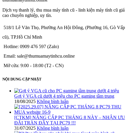
Dịch vụ thanh lý, thu mua máy tính cũ - linh kiện máy tính cũ giá
cao chuyên nghiệp, uy tín.
518/1 Lê Văn Thọ, Phường An Hội Đông, (Phường 16, Gò Vấp
cũ), TP.Hồ Chí Minh
Hotline: 0909 476 597 (Zalo)
Email: sale@thumuamaytinhcu.online
Mở cửa: 9:00 - 18:00 (T2 - CN)
NỘI DUNG CẬP NHẬT
Gợi ý VGA cũ dưới 4 triệu cho PC gaming tầm trung
18/08/2025
Không bình luận
[CTKM] NÂNG CẤP PC THÁNG 8 NÀY – NHẬN ƯU
ĐÃI TRÀN ĐẦY TẠI PC79 !!!
31/07/2025
Không bình luận