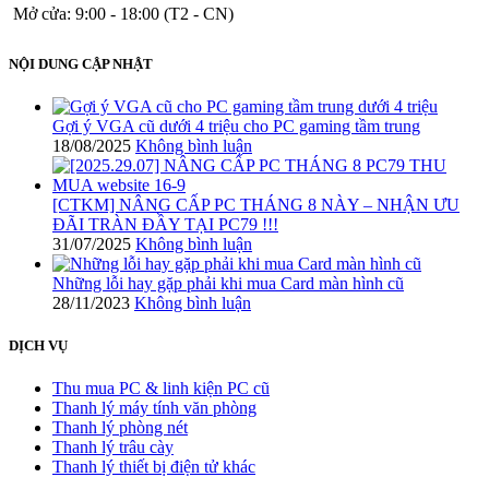
Mở cửa: 9:00 - 18:00 (T2 - CN)
NỘI DUNG CẬP NHẬT
Gợi ý VGA cũ dưới 4 triệu cho PC gaming tầm trung
18/08/2025
Không bình luận
[CTKM] NÂNG CẤP PC THÁNG 8 NÀY – NHẬN ƯU
ĐÃI TRÀN ĐẦY TẠI PC79 !!!
31/07/2025
Không bình luận
Những lỗi hay gặp phải khi mua Card màn hình cũ
28/11/2023
Không bình luận
DỊCH VỤ
Thu mua PC & linh kiện PC cũ
Thanh lý máy tính văn phòng
Thanh lý phòng nét
Thanh lý trâu cày
Thanh lý thiết bị điện tử khác