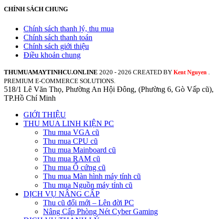
CHÍNH SÁCH CHUNG
Chính sách thanh lý, thu mua
Chính sách thanh toán
Chính sách giới thiệu
Điều khoản chung
THUMUAMAYTINHCU.ONLINE
2020 - 2026 CREATED BY
.
Kent Nguyen
PREMIUM E-COMMERCE SOLUTIONS.
518/1 Lê Văn Thọ, Phường An Hội Đông, (Phường 6, Gò Vấp cũ),
TP.Hồ Chí Minh
GIỚI THIỆU
THU MUA LINH KIỆN PC
Thu mua VGA cũ
Thu mua CPU cũ
Thu mua Mainboard cũ
Thu mua RAM cũ
Thu mua Ổ cứng cũ
Thu mua Màn hình máy tính cũ
Thu mua Nguồn máy tính cũ
DỊCH VỤ NÂNG CẤP
Thu cũ đổi mới – Lên đời PC
Nâng Cấp Phòng Nét Cyber Gaming