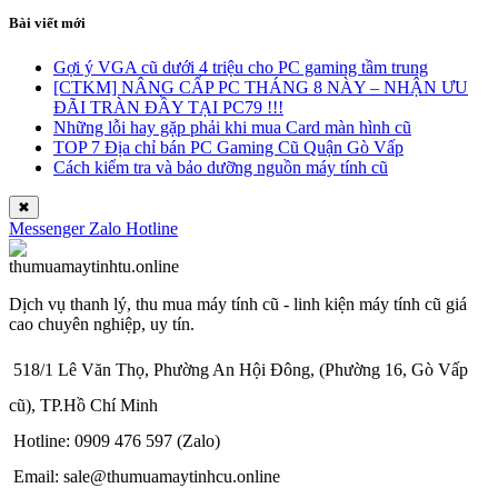
Bài viết mới
Gợi ý VGA cũ dưới 4 triệu cho PC gaming tầm trung
[CTKM] NÂNG CẤP PC THÁNG 8 NÀY – NHẬN ƯU
ĐÃI TRÀN ĐẦY TẠI PC79 !!!
Những lỗi hay gặp phải khi mua Card màn hình cũ
TOP 7 Địa chỉ bán PC Gaming Cũ Quận Gò Vấp
Cách kiểm tra và bảo dưỡng nguồn máy tính cũ
✖
Messenger
Zalo
Hotline
Dịch vụ thanh lý, thu mua máy tính cũ - linh kiện máy tính cũ giá
cao chuyên nghiệp, uy tín.
518/1 Lê Văn Thọ, Phường An Hội Đông, (Phường 16, Gò Vấp
cũ), TP.Hồ Chí Minh
Hotline: 0909 476 597 (Zalo)
Email: sale@thumuamaytinhcu.online