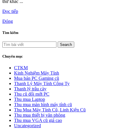
thứ khác ...
Đọc tiếp
Đóng
Tìm kiếm
Search
Chuyên mục
CTKM
Kinh Nghiệm Máy Tính
Mua bán PC Gaming cũ
Thanh Lý Máy Tính Công Ty
Thanh lý trâu cày
Thu cũ đổi mới PC
Thu mua Laptop
Thu mua màn hình máy tính cũ
Thu Mua Máy Tính Cũ, Linh Kiện Cũ
Thu mua thiết bị văn phòng
Thu mua VGA cũ giá cao
Uncategorized