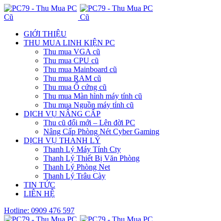
GIỚI THIỆU
THU MUA LINH KIỆN PC
Thu mua VGA cũ
Thu mua CPU cũ
Thu mua Mainboard cũ
Thu mua RAM cũ
Thu mua Ổ cứng cũ
Thu mua Màn hình máy tính cũ
Thu mua Nguồn máy tính cũ
DỊCH VỤ NÂNG CẤP
Thu cũ đổi mới – Lên đời PC
Nâng Cấp Phòng Nét Cyber Gaming
DỊCH VỤ THANH LÝ
Thanh Lý Máy Tính Cty
Thanh Lý Thiết Bị Văn Phòng
Thanh Lý Phòng Net
Thanh Lý Trâu Cày
TIN TỨC
LIÊN HỆ
Hotline: 0909 476 597