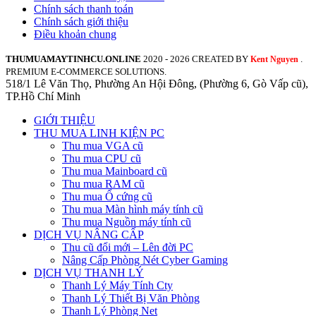
Chính sách thanh toán
Chính sách giới thiệu
Điều khoản chung
THUMUAMAYTINHCU.ONLINE
2020 - 2026 CREATED BY
.
Kent Nguyen
PREMIUM E-COMMERCE SOLUTIONS.
518/1 Lê Văn Thọ, Phường An Hội Đông, (Phường 6, Gò Vấp cũ),
TP.Hồ Chí Minh
GIỚI THIỆU
THU MUA LINH KIỆN PC
Thu mua VGA cũ
Thu mua CPU cũ
Thu mua Mainboard cũ
Thu mua RAM cũ
Thu mua Ổ cứng cũ
Thu mua Màn hình máy tính cũ
Thu mua Nguồn máy tính cũ
DỊCH VỤ NÂNG CẤP
Thu cũ đổi mới – Lên đời PC
Nâng Cấp Phòng Nét Cyber Gaming
DỊCH VỤ THANH LÝ
Thanh Lý Máy Tính Cty
Thanh Lý Thiết Bị Văn Phòng
Thanh Lý Phòng Net