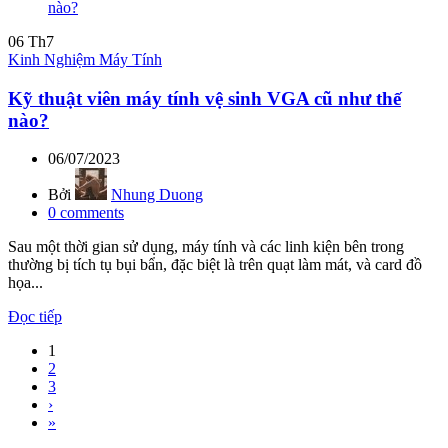
06
Th7
Kinh Nghiệm Máy Tính
Kỹ thuật viên máy tính vệ sinh VGA cũ như thế
nào?
06/07/2023
Bởi
Nhung Duong
0
comments
Sau một thời gian sử dụng, máy tính và các linh kiện bên trong
thường bị tích tụ bụi bẩn, đặc biệt là trên quạt làm mát, và card đồ
họa...
Đọc tiếp
1
2
3
›
»