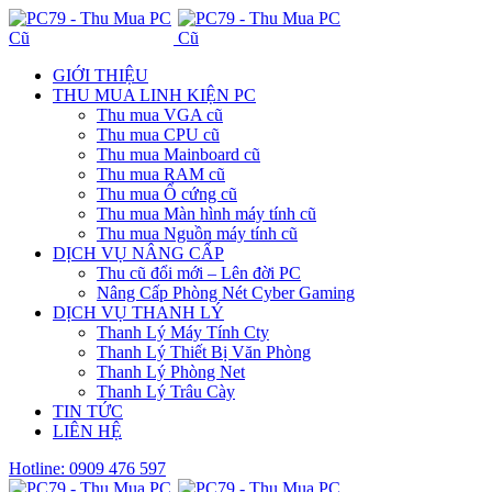
GIỚI THIỆU
THU MUA LINH KIỆN PC
Thu mua VGA cũ
Thu mua CPU cũ
Thu mua Mainboard cũ
Thu mua RAM cũ
Thu mua Ổ cứng cũ
Thu mua Màn hình máy tính cũ
Thu mua Nguồn máy tính cũ
DỊCH VỤ NÂNG CẤP
Thu cũ đổi mới – Lên đời PC
Nâng Cấp Phòng Nét Cyber Gaming
DỊCH VỤ THANH LÝ
Thanh Lý Máy Tính Cty
Thanh Lý Thiết Bị Văn Phòng
Thanh Lý Phòng Net
Thanh Lý Trâu Cày
TIN TỨC
LIÊN HỆ
Hotline: 0909 476 597