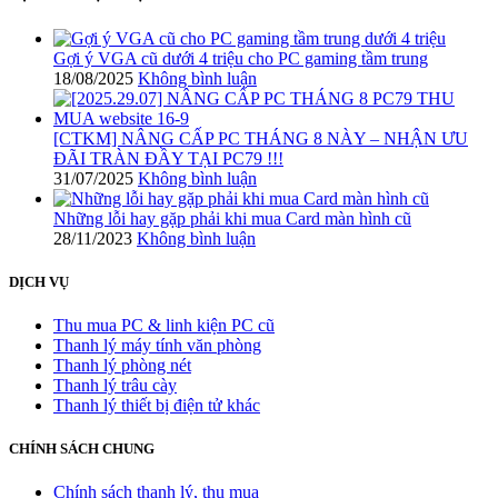
Gợi ý VGA cũ dưới 4 triệu cho PC gaming tầm trung
18/08/2025
Không bình luận
[CTKM] NÂNG CẤP PC THÁNG 8 NÀY – NHẬN ƯU
ĐÃI TRÀN ĐẦY TẠI PC79 !!!
31/07/2025
Không bình luận
Những lỗi hay gặp phải khi mua Card màn hình cũ
28/11/2023
Không bình luận
DỊCH VỤ
Thu mua PC & linh kiện PC cũ
Thanh lý máy tính văn phòng
Thanh lý phòng nét
Thanh lý trâu cày
Thanh lý thiết bị điện tử khác
CHÍNH SÁCH CHUNG
Chính sách thanh lý, thu mua