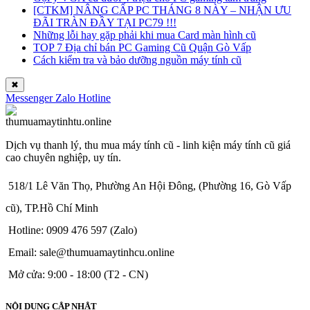
[CTKM] NÂNG CẤP PC THÁNG 8 NÀY – NHẬN ƯU
ĐÃI TRÀN ĐẦY TẠI PC79 !!!
Những lỗi hay gặp phải khi mua Card màn hình cũ
TOP 7 Địa chỉ bán PC Gaming Cũ Quận Gò Vấp
Cách kiểm tra và bảo dưỡng nguồn máy tính cũ
✖
Messenger
Zalo
Hotline
Dịch vụ thanh lý, thu mua máy tính cũ - linh kiện máy tính cũ giá
cao chuyên nghiệp, uy tín.
518/1 Lê Văn Thọ, Phường An Hội Đông, (Phường 16, Gò Vấp
cũ), TP.Hồ Chí Minh
Hotline: 0909 476 597 (Zalo)
Email: sale@thumuamaytinhcu.online
Mở cửa: 9:00 - 18:00 (T2 - CN)
NỘI DUNG CẬP NHẬT