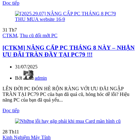
Đọc tiếp
31
Th7
CTKM
,
Thu cũ đổi mới PC
[CTKM] NÂNG CẤP PC THÁNG 8 NÀY – NHẬN
ƯU ĐÃI TRÀN ĐẦY TẠI PC79 !!!
31/07/2025
Bởi
admin
LÊN ĐỜI PC ĐÓN HÈ RỘN RÀNG VỚI ƯU ĐÃI NGẬP
TRÀN TẠI PC79 PC của bạn đã quá cũ, hỏng hóc dễ lỗi? Hiệu
năng PC của bạn đã quá yếu...
Đọc tiếp
28
Th11
Kinh Nghiệm Máy Tính