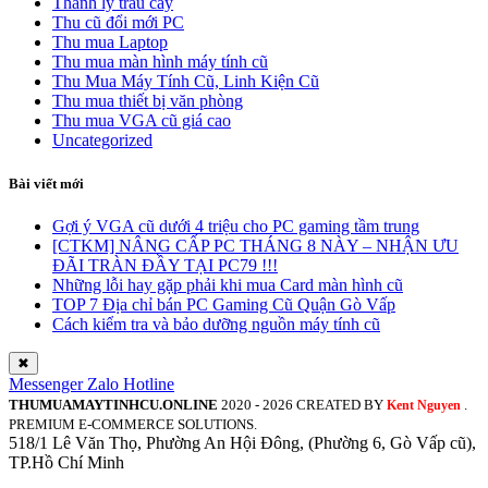
Thanh lý trâu cày
Thu cũ đổi mới PC
Thu mua Laptop
Thu mua màn hình máy tính cũ
Thu Mua Máy Tính Cũ, Linh Kiện Cũ
Thu mua thiết bị văn phòng
Thu mua VGA cũ giá cao
Uncategorized
Bài viết mới
Gợi ý VGA cũ dưới 4 triệu cho PC gaming tầm trung
[CTKM] NÂNG CẤP PC THÁNG 8 NÀY – NHẬN ƯU
ĐÃI TRÀN ĐẦY TẠI PC79 !!!
Những lỗi hay gặp phải khi mua Card màn hình cũ
TOP 7 Địa chỉ bán PC Gaming Cũ Quận Gò Vấp
Cách kiểm tra và bảo dưỡng nguồn máy tính cũ
✖
Messenger
Zalo
Hotline
THUMUAMAYTINHCU.ONLINE
2020 - 2026 CREATED BY
.
Kent Nguyen
PREMIUM E-COMMERCE SOLUTIONS.
518/1 Lê Văn Thọ, Phường An Hội Đông, (Phường 6, Gò Vấp cũ),
TP.Hồ Chí Minh