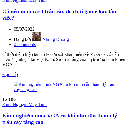
Kinh Nghiệm Máy Tính
Có nên mua card trâu cày để chơi game hay làm
việc?
05/07/2022
Đăng bởi
Nhung Duong
0
comments
Ở thời điểm hiện tại, có lẽ cơn sốt khan hiếm về VGA đã có dấu
hiệu "hạ nhiệt" tại Việt Nam. Sự đi xuống của thị trường coin khiến
VGA ...
Đọc tiếp
16
Th6
Kinh Nghiệm Máy Tính
Kinh nghiệm mua VGA cũ khi nhu cầu thanh lý
trâu cày tăng cao