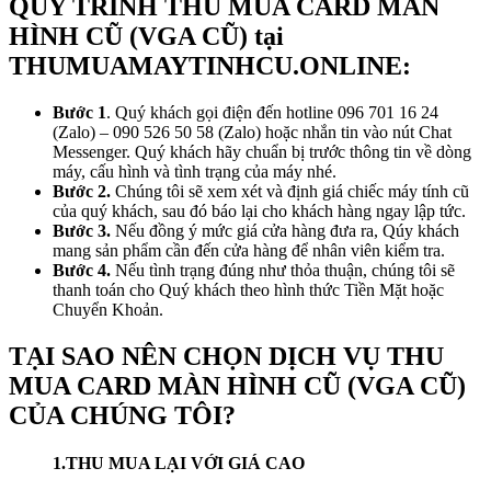
QUY TRÌNH THU MUA CARD MÀN
HÌNH CŨ (VGA CŨ) tại
THUMUAMAYTINHCU.ONLINE:
Bước 1
. Quý khách gọi điện đến hotline 096 701 16 24
(Zalo) – 090 526 50 58 (Zalo) hoặc nhắn tin vào nút Chat
Messenger. Quý khách hãy chuẩn bị trước thông tin về dòng
máy, cấu hình và tình trạng của máy nhé.
Bước 2.
Chúng tôi sẽ xem xét và định giá chiếc máy tính cũ
của quý khách, sau đó báo lại cho khách hàng ngay lập tức.
Bước 3.
Nếu đồng ý mức giá cửa hàng đưa ra, Qúy khách
mang sản phẩm cần đến cửa hàng để nhân viên kiểm tra.
Bước 4.
Nếu tình trạng đúng như thỏa thuận, chúng tôi sẽ
thanh toán cho Quý khách theo hình thức Tiền Mặt hoặc
Chuyển Khoản.
TẠI SAO NÊN CHỌN DỊCH VỤ THU
MUA CARD MÀN HÌNH CŨ (VGA CŨ)
CỦA CHÚNG TÔI?
1.THU MUA LẠI VỚI GIÁ CAO