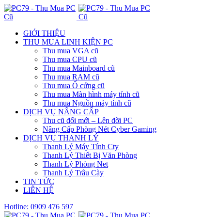
GIỚI THIỆU
THU MUA LINH KIỆN PC
Thu mua VGA cũ
Thu mua CPU cũ
Thu mua Mainboard cũ
Thu mua RAM cũ
Thu mua Ổ cứng cũ
Thu mua Màn hình máy tính cũ
Thu mua Nguồn máy tính cũ
DỊCH VỤ NÂNG CẤP
Thu cũ đổi mới – Lên đời PC
Nâng Cấp Phòng Nét Cyber Gaming
DỊCH VỤ THANH LÝ
Thanh Lý Máy Tính Cty
Thanh Lý Thiết Bị Văn Phòng
Thanh Lý Phòng Net
Thanh Lý Trâu Cày
TIN TỨC
LIÊN HỆ
Hotline: 0909 476 597