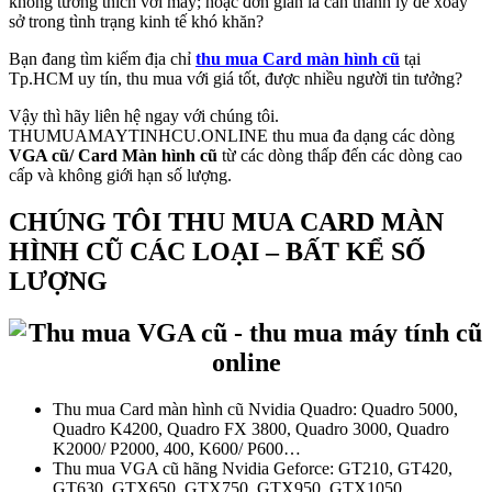
không tương thích với máy; hoặc đơn giản là cần thanh lý để xoay
sở trong tình trạng kinh tế khó khăn?
Bạn đang tìm kiếm địa chỉ
thu mua Card màn hình cũ
tại
Tp.HCM uy tín, thu mua với giá tốt, được nhiều người tin tưởng?
Vậy thì hãy liên hệ ngay với chúng tôi.
THUMUAMAYTINHCU.ONLINE thu mua đa dạng các dòng
VGA cũ/ Card Màn hình cũ
từ các dòng thấp đến các dòng cao
cấp và không giới hạn số lượng.
CHÚNG TÔI THU MUA CARD MÀN
HÌNH CŨ CÁC LOẠI – BẤT KỂ SỐ
LƯỢNG
Thu mua Card màn hình cũ Nvidia Quadro: Quadro 5000,
Quadro K4200, Quadro FX 3800, Quadro 3000, Quadro
K2000/ P2000, 400, K600/ P600…
Thu mua VGA cũ hãng Nvidia Geforce: GT210, GT420,
GT630, GTX650, GTX750, GTX950, GTX1050,