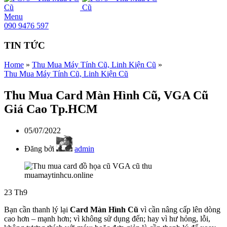
Menu
090 9476 597
TIN TỨC
Home
»
Thu Mua Máy Tính Cũ, Linh Kiện Cũ
»
Thu Mua Máy Tính Cũ, Linh Kiện Cũ
Thu Mua Card Màn Hình Cũ, VGA Cũ
Giá Cao Tp.HCM
05/07/2022
Đăng bởi
admin
23
Th9
Bạn cần thanh lý lại
Card Màn Hình Cũ
vì cần nâng cấp lên dòng
cao hơn – mạnh hơn; vì không sử dụng đến; hay vì hư hỏng, lỗi,