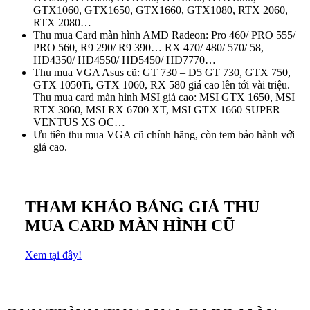
GTX1060, GTX1650, GTX1660, GTX1080, RTX 2060,
RTX 2080…
Thu mua Card màn hình AMD Radeon: Pro 460/ PRO 555/
PRO 560, R9 290/ R9 390… RX 470/ 480/ 570/ 58,
HD4350/ HD4550/ HD5450/ HD7770…
Thu mua VGA Asus cũ: GT 730 – D5 GT 730, GTX 750,
GTX 1050Ti, GTX 1060, RX 580 giá cao lên tới vài triệu.
Thu mua card màn hình MSI giá cao: MSI GTX 1650, MSI
RTX 3060, MSI RX 6700 XT, MSI GTX 1660 SUPER
VENTUS XS OC…
Ưu tiên thu mua VGA cũ chính hãng, còn tem bảo hành với
giá cao.
THAM KHẢO BẢNG GIÁ THU
MUA CARD MÀN HÌNH CŨ
Xem tại đây!