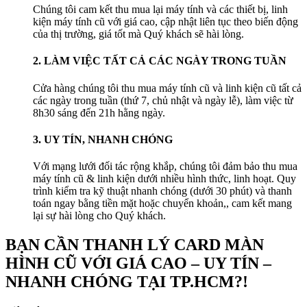
Chúng tôi cam kết thu mua lại máy tính và các thiết bị, linh
kiện máy tính cũ với giá cao, cập nhật liên tục theo biến động
của thị trường, giá tốt mà Quý khách sẽ hài lòng.
2. LÀM VIỆC TẤT CẢ CÁC NGÀY TRONG TUẦN
Cửa hàng chúng tôi thu mua máy tính cũ và linh kiện cũ tất cả
các ngày trong tuần (thứ 7, chủ nhật và ngày lễ), làm việc từ
8h30 sáng đến 21h hằng ngày.
3. UY TÍN, NHANH CHÓNG
Với mạng lưới đối tác rộng khắp, chúng tôi đảm bảo thu mua
máy tính cũ & linh kiện dưới nhiều hình thức, linh hoạt. Quy
trình kiểm tra kỹ thuật nhanh chóng (dưới 30 phút) và thanh
toán ngay bằng tiền mặt hoặc chuyển khoản,, cam kết mang
lại sự hài lòng cho Quý khách.
BẠN CẦN THANH LÝ CARD MÀN
HÌNH CŨ VỚI GIÁ CAO – UY TÍN –
NHANH CHÓNG TẠI TP.HCM?!