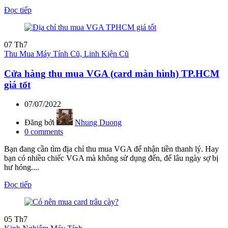
Đọc tiếp
07
Th7
Thu Mua Máy Tính Cũ, Linh Kiện Cũ
Cửa hàng thu mua VGA (card màn hình) TP.HCM
giá tốt
07/07/2022
Đăng bởi
Nhung Duong
0
comments
Bạn đang cần tìm địa chỉ thu mua VGA để nhận tiền thanh lý. Hay
bạn có nhiều chiếc VGA mà không sử dụng đến, để lâu ngày sợ bị
hư hỏng....
Đọc tiếp
05
Th7