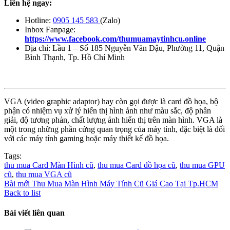
Liên hệ ngay:
Hotline:
0905 145 583
(Zalo)
Inbox Fanpage:
https://www.facebook.com/thumuamaytinhcu.online
Địa chỉ: Lầu 1 – Số 185 Nguyễn Văn Đậu, Phường 11, Quận
Bình Thạnh, Tp. Hồ Chí Minh
VGA (video graphic adaptor) hay còn gọi được là card đồ họa, bộ
phận có nhiệm vụ xử lý hiển thị hình ảnh như màu sắc, độ phân
giải, độ tương phản, chất lượng ảnh hiển thị trên màn hình.
VGA là
một trong những phần cứng quan trọng của máy tính, đặc biệt là đối
với các máy tính gaming hoặc máy thiết kế đồ họa.
Tags:
thu mua Card Màn Hình cũ
,
thu mua Card đồ họa cũ
,
thu mua GPU
cũ
,
thu mua VGA cũ
Bài mới
Thu Mua Màn Hình Máy Tính Cũ Giá Cao Tại Tp.HCM
Back to list
Bài viết liên quan