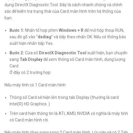
dụng DirectX Diagnostic Tool. Đây là cách nhanh chóng và chính
xác để kiểm tra trạng thái của Card màn hình trên hệ thống của
bạn.
Bước 1:
Nhấn tổ hợp phím
Windows + R
để mở hộp thoại RUN,
sau đó gõ vào “
dxdiag
” và tiếp theo nhấn OK. Nếu có thông báo
xuất hiện nhấn tiếp Yes.
Bước 2:
Cửa sổ
DirectX Diagnostic Tool
xuất hiện, bạn chuyển
sang
Tab Display
để xem thông số Card màn hình, dung lượng
Card.
Ở đây có 2 trường hợp:
Nếu máy tính có 1 Card màn hình
Thông số Card sẽ hiện lên trong tab Display (thường là card
Intel(R) HD Graphics. )
Trên card hiện thông tin là ATI, AMD, NVIDIA có nghĩa là máy tính
có Card màn hình rời.
Nếu máy tính chạy song song 2 Card màn hình. Lúc này sẽ có 2 Tab