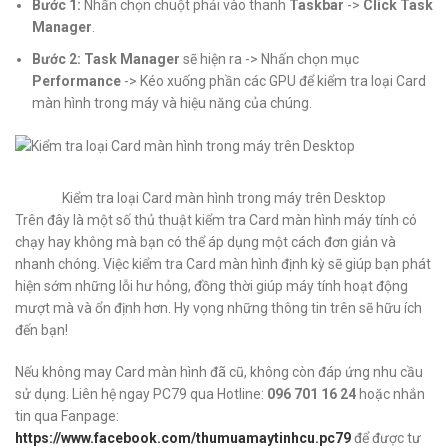
Bước 1:
Nhấn chọn chuột phải vào thanh
Taskbar
->
Click Task
Manager
.
Bước 2:
Task Manager
sẽ hiện ra -> Nhấn chọn mục
Performance
-> Kéo xuống phần các GPU để kiểm tra loại Card
màn hình trong máy và hiệu năng của chúng.
Kiểm tra loại Card màn hình trong máy trên Desktop
Trên đây là một số thủ thuật kiểm tra Card màn hình máy tính có
chạy hay không mà bạn có thể áp dụng một cách đơn giản và
nhanh chóng. Việc kiểm tra Card màn hình định kỳ sẽ giúp bạn phát
hiện sớm những lỗi hư hỏng, đồng thời giúp máy tính hoạt động
mượt mà và ổn định hơn. Hy vọng những thông tin trên sẽ hữu ích
đến bạn!
Nếu không may Card màn hình đã cũ, không còn đáp ứng nhu cầu
sử dụng. Liên hệ ngay PC79 qua Hotline:
096 701 16 24
hoặc nhắn
tin qua Fanpage:
https://www.facebook.com/thumuamaytinhcu.pc79
để được tư