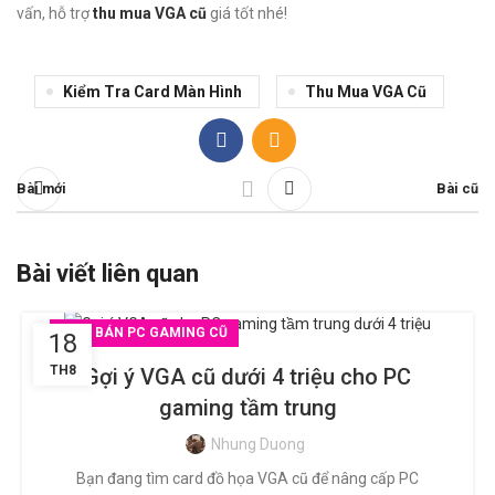
vấn, hỗ trợ
thu mua VGA cũ
giá tốt nhé!
Kiểm Tra Card Màn Hình
Thu Mua VGA Cũ
Bài mới
Bài cũ
Bài viết liên quan
MUA BÁN PC GAMING CŨ
18
TH8
Gợi ý VGA cũ dưới 4 triệu cho PC
gaming tầm trung
Nhung Duong
Bạn đang tìm card đồ họa VGA cũ để nâng cấp PC