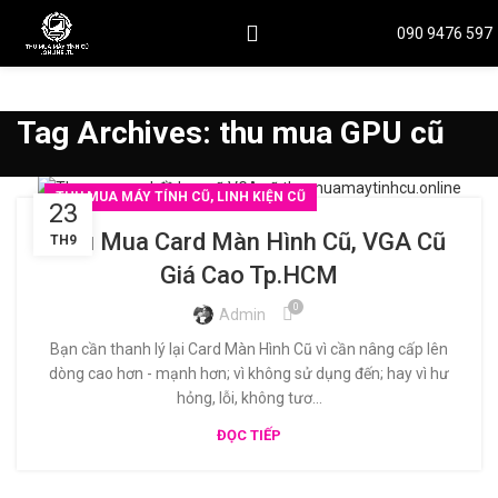
090 9476 597
Tag Archives: thu mua GPU cũ
THU MUA MÁY TÍNH CŨ, LINH KIỆN CŨ
23
Thu Mua Card Màn Hình Cũ, VGA Cũ
TH9
Giá Cao Tp.HCM
0
Admin
Bạn cần thanh lý lại Card Màn Hình Cũ vì cần nâng cấp lên
dòng cao hơn - mạnh hơn; vì không sử dụng đến; hay vì hư
hỏng, lỗi, không tươ...
ĐỌC TIẾP