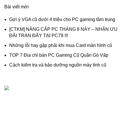
Bài viết mới
Gợi ý VGA cũ dưới 4 triệu cho PC gaming tầm trung
[CTKM] NÂNG CẤP PC THÁNG 8 NÀY – NHẬN ƯU
ĐÃI TRÀN ĐẦY TẠI PC79 !!!
Những lỗi hay gặp phải khi mua Card màn hình cũ
TOP 7 Địa chỉ bán PC Gaming Cũ Quận Gò Vấp
Cách kiểm tra và bảo dưỡng nguồn máy tính cũ
Dịch vụ thanh lý, thu mua máy tính cũ - linh kiện máy tính
cũ giá cao chuyên nghiệp, uy tín.
518/1 Lê Văn Thọ, Phường An Hội Đông, (Phường 16, Gò