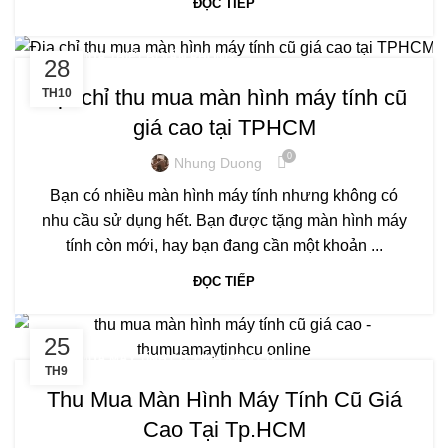
ĐỌC TIẾP
THU MUA THIẾT BỊ VĂN PHÒNG
28
Địa chỉ thu mua màn hình máy tính cũ
TH10
giá cao tại TPHCM
0
Nhung Duong
Bạn có nhiều màn hình máy tính nhưng không có
nhu cầu sử dụng hết. Bạn được tặng màn hình máy
tính còn mới, hay bạn đang cần một khoản ...
ĐỌC TIẾP
25
THU MUA MÁY TÍNH CŨ, LINH KIỆN CŨ
TH9
Thu Mua Màn Hình Máy Tính Cũ Giá
Cao Tại Tp.HCM