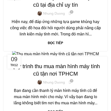
cũ tại địa chỉ uy tín
0
Nhung Duong
Hiện nay, để đáp ứng những tựa game khủng hay
công việc đồ họa đòi hỏi người dùng phải nâng cấp
linh kiện máy tính mới. Trong đó màn hì...
ĐỌC TIẾP
THU MUA MÀN HÌNH MÁY TÍNH CŨ
09
Quy trình thu mua màn hình máy tính
TH12
cũ tận nơi TPHCM
0
Nhung Duong
Bạn đang cần thanh lý màn hình máy tính cũ để
mua màn hình mới cho máy. Vì vậy bạn đang lo
lắng không biết tìm nơi thu mua màn hình máy...