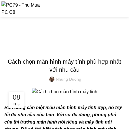
090 9476 597
TIN TỨC
,
KINH NGHIỆM MÁY TÍNH
THU MUA MÁY TÍNH CŨ, LINH KIỆN CŨ
Cách chọn màn hình máy tính phù hợp nhất
với nhu cầu
Nhung Duong
08
TH8
Bạn đang cần một mẫu màn hình máy tính đẹp, hỗ trợ
tối đa nhu cầu của bạn. Với sự đa dạng, phong phú
của thị trường màn hình nói riêng và máy tính nói