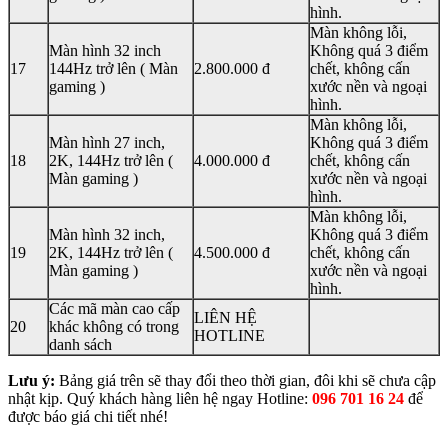
hình.
Màn không lỗi,
Màn hình 32 inch
Không quá 3 điểm
17
144Hz trở lên ( Màn
2.800.000 đ
chết, không cấn
gaming )
xước nền và ngoại
hình.
Màn không lỗi,
Màn hình 27 inch,
Không quá 3 điểm
18
2K, 144Hz trở lên (
4.000.000 đ
chết, không cấn
Màn gaming )
xước nền và ngoại
hình.
Màn không lỗi,
Màn hình 32 inch,
Không quá 3 điểm
19
2K, 144Hz trở lên (
4.500.000 đ
chết, không cấn
Màn gaming )
xước nền và ngoại
hình.
Các mã màn cao cấp
LIÊN HỆ
20
khác không có trong
HOTLINE
danh sách
Lưu
ý:
Bảng giá trên sẽ thay đổi theo thời gian, đôi khi sẽ chưa cập
nhật kịp. Quý khách hàng liên hệ ngay Hotline:
096 701 16 24
để
được báo giá chi tiết nhé!