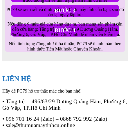
trước thông tin về tình trạng màn hình cũ nhé!
PC79 sẽ xem xét và định giá màn hình máy tính của bạn, sau đó
BƯỚC 3
báo lại ngay lập tức.
Nếu đồng ý mức giá cửa hàng đưa ra, bạn mang sản phẩm cần
đến cửa hàng: Tầng trệt – 496/63/29 Dương Quảng Hàm,
BƯỚC 4
Phường 6, Gò Vấp, TP.Hồ Chí Minh để nhân viên kiểm tra.
Nếu tình trạng đúng như thỏa thuận, PC79 sẽ thanh toán theo
hình thức Tiền Mặt hoặc Chuyển Khoản.
LIÊN HỆ
Hãy để PC79 hỗ trợ thắc mắc cho bạn nhé!
• Tầng trệt – 496/63/29 Dương Quảng Hàm, Phường 6,
Gò Vấp, TP.Hồ Chí Minh
• 096 701 16 24 (Zalo) – 0868 792 992 (Zalo)
• sale@thumuamaytinhcu.online