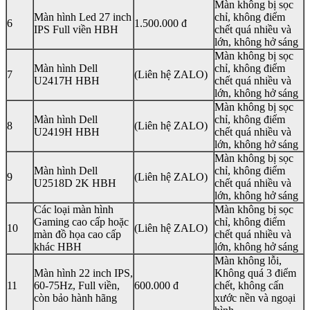
Màn không bị sọc
Màn hình Led 27 inch
chỉ, không điểm
6
1.500.000 đ
IPS Full viền HBH
chết quá nhiều và
lớn, không hở sáng
Màn không bị sọc
Màn hình Dell
chỉ, không điểm
7
(Liên hệ ZALO)
U2417H HBH
chết quá nhiều và
lớn, không hở sáng
Màn không bị sọc
Màn hình Dell
chỉ, không điểm
8
(Liên hệ ZALO)
U2419H HBH
chết quá nhiều và
lớn, không hở sáng
Màn không bị sọc
Màn hình Dell
chỉ, không điểm
9
(Liên hệ ZALO)
U2518D 2K HBH
chết quá nhiều và
lớn, không hở sáng
Các loại màn hình
Màn không bị sọc
Gaming cao cấp hoặc
chỉ, không điểm
10
(Liên hệ ZALO)
màn đồ họa cao cấp
chết quá nhiều và
khác HBH
lớn, không hở sáng
Màn không lỗi,
Màn hình 22 inch IPS,
Không quá 3 điểm
11
60-75Hz, Full viền,
600.000 đ
chết, không cấn
còn bảo hành hãng
xước nền và ngoại