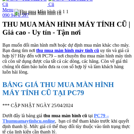
Menu
090 9476 597
THU MUA MÀN HÌNH MÁY TÍNH CŨ |
Giá cao - Uy tín - Tận nơi
Bạn muốn đổi màn hình mới hoặc dự định mua màn khác cho máy.
Bạn đang tìm nơi
thu mua màn hình máy tính cũ
uy tín và giá cả
hợp lý? Hãy đến với PC79 – nơi chuyên thu mua màn hình máy tính
cũ còn sử dụng được của tất cả các dòng, các hãng. Còn về giá thì
chúng tôi đảm bảo luôn đưa ra con số hợp lý và làm khách hàng
luôn hài lòng.
BẢNG GIÁ THU MUA MÀN HÌNH
MÁY TÍNH CŨ TẠI PC79
*** CẬP NHẬT NGÀY 25/04/2024
Dưới đây là bảng giá
thu mua màn hình cũ
tại
PC79 –
Thumuamaytinhcu.online
, bạn có thể tham khảo trước khi quyết
định thanh lý. Mức giá có thể thay đổi tùy thuộc vào tình trạng thực
tế của linh kiện cần thanh lý.