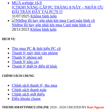
[CTKM] NÂNG CẤP PC THÁNG 8 NÀY – NHẬN ƯU
ĐÃI TRÀN ĐẦY TẠI PC79 !!!
31/07/2025
Không bình luận
Những lỗi hay gặp phải khi mua Card màn hình cũ
28/11/2023
Không bình luận
DỊCH VỤ
Thu mua PC & linh kiện PC cũ
Thanh lý máy tính văn phòng
Thanh lý phòng nét
Thanh lý trâu cày
Thanh lý thiết bị điện tử khác
CHÍNH SÁCH CHUNG
Chính sách thanh lý, thu mua
Chính sách thanh toán
Chính sách giới thiệu
Điều khoản chung
THUMUAMAYTINHCU.ONLINE
2020 - 2026 CREATED BY
.
Kent Nguyen