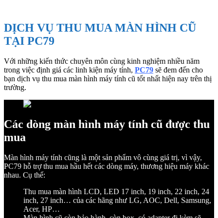
DỊCH VỤ THU MUA MÀN HÌNH CŨ
TẠI PC79
Với những kiến thức chuyên môn cùng kinh nghiệm nhiều năm
trong việc định giá các linh kiện máy tính,
PC79
sẽ đem đến cho
bạn dịch vụ thu mua màn hình máy tính cũ tốt nhất hiện nay trên thị
trường.
Các dòng màn hình máy tính cũ được thu
mua
Màn hình máy tính cũng là một sản phẩm vô cùng giá trị, vì vậy,
PC79 hỗ trợ thu mua hầu hết các dòng máy, thương hiệu máy khác
nhau. Cụ thể:
Thu mua màn hình LCD, LED 17 inch, 19 inch, 22 inch, 24
inch, 27 inch… của các hãng như LG, AOC, Dell, Samsung,
Acer, HP…
Màn hình cũ còn bảo hành, còn box, có adapter đi kèm sẽ