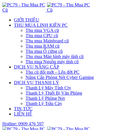
GIỚI THIỆU
THU MUA LINH KIỆN PC
Thu mua VGA cũ
Thu mua CPU cũ
Thu mua Mainboard cũ
Thu mua RAM cũ
Thu mua Ổ cứng cũ
Thu mua Màn hình máy tính cũ
Thu mua Nguồn máy tính cũ
DỊCH VỤ NÂNG CẤP
Thu cũ đổi mới – Lên đời PC
Nâng Cấp Phòng Nét Cyber Gaming
DỊCH VỤ THANH LÝ
Thanh Lý Máy Tính Cty
Thanh Lý Thiết Bị Văn Phòng
Thanh Lý Phòng Net
Thanh Lý Trâu Cày
TIN TỨC
LIÊN HỆ
Hotline: 0909 476 597