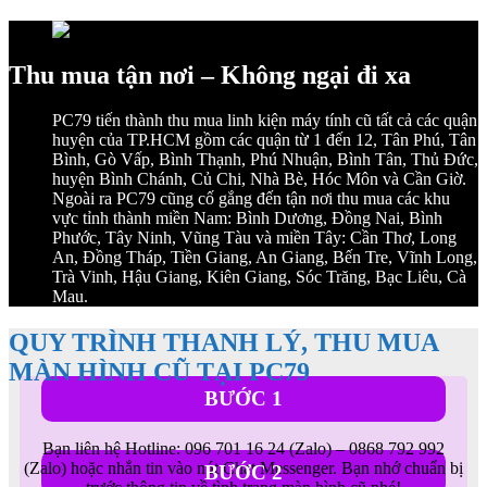
Thu mua tận nơi – Không ngại đi xa
PC79 tiến thành thu mua linh kiện máy tính cũ tất cả các quận
huyện của TP.HCM gồm các quận từ 1 đến 12, Tân Phú, Tân
Bình, Gò Vấp, Bình Thạnh, Phú Nhuận, Bình Tân, Thủ Đức,
huyện Bình Chánh, Củ Chi, Nhà Bè, Hóc Môn và Cần Giờ.
Ngoài ra PC79 cũng cố gắng đến tận nơi thu mua các khu
vực tỉnh thành miền Nam: Bình Dương, Đồng Nai, Bình
Phước, Tây Ninh, Vũng Tàu và miền Tây: Cần Thơ, Long
An, Đồng Tháp, Tiền Giang, An Giang, Bến Tre, Vĩnh Long,
Trà Vinh, Hậu Giang, Kiên Giang, Sóc Trăng, Bạc Liêu, Cà
Mau.
QUY TRÌNH THANH LÝ, THU MUA
MÀN HÌNH CŨ TẠI PC79
BƯỚC 1
Bạn liên hệ Hotline: 096 701 16 24 (Zalo) – 0868 792 992
(Zalo) hoặc nhắn tin vào nút Chat Messenger. Bạn nhớ chuẩn bị
BƯỚC 2