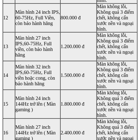
hình.
Màn không lỗi,
Màn hình 24 inch IPS,
Không quá 3 điểm
12
60-75Hz, Full Viền,
800.000 đ
chết, không cấn
còn bảo hành hãng
xước nền và ngoại
hình.
Màn không lỗi,
Màn hình 27 inch
Không quá 3 điểm
IPS,60-75Hz, Full
13
1.200.000 đ
chết, không cấn
viền, còn bảo hành
xước nền và ngoại
hãng
hình.
Màn không lỗi,
Màn hình 32 inch
Không quá 3 điểm
IPS,60-75Hz, Full
14
1.500.000 đ
chết, không cấn
viền hoặc cong, còn
xước nền và ngoại
bảo hành hãng
hình.
Màn không lỗi,
Màn hình 24 inch
Không quá 3 điểm
15
144Hz trở lên ( Màn
1.800.000 đ
chết, không cấn
gaming )
xước nền và ngoại
hình.
Màn không lỗi,
Màn hình 27 inch
Không quá 3 điểm
16
144Hz trở lên ( Màn
2.400.000 đ
chết, không cấn
gaming )
xước nền và ngoại