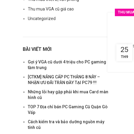
Thu mua VGA cũ giá cao
THU MUA
Uncategorized
Bạn cần t
25
BÀI VIẾT MỚI
TH9
Gợi ý VGA cũ dưới 4 triệu cho PC gaming
tầm trung
[CTKM] NÂNG CẤP PC THÁNG 8 NÀY –
NHẬN ƯU ĐÃI TRÀN ĐẦY TẠI PC79 !!!
Những lỗi hay gặp phải khi mua Card màn
hình cũ
TOP 7 Địa chỉ bán PC Gaming Cũ Quận Gò
Vấp
Cách kiểm tra và bảo dưỡng nguồn máy
tính cũ