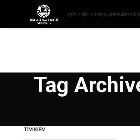
GIỚI THIỆU
THU MUA LINH KIỆN PC
DỊ
Tag Archiv
TÌM KIẾM