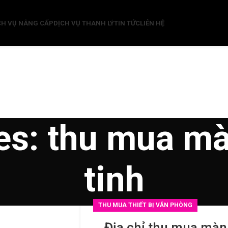
CH VỤ NÂNG CẤP
DỊCH VỤ THANH LÝ
TIN TỨC
LIÊN HỆ
es: thu mua m
tinh
THU MUA THIẾT BỊ VĂN PHÒNG
Địa chỉ thu mua màn 