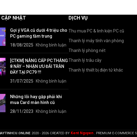
G CẬP NHẬT
DỊCH VỤ
Gợi ý VGA cũ dưới 4 triệu cho
Thu mua PC & linh kiện PC cũ
PC gaming tầm trung
Thanh lý máy tính văn phòng
18/08/2025
Không bình luận
Thanh lý phòng nét
Thanh lý trâu cày
[CTKM] NÂNG CẤP PC THÁNG
8 NÀY – NHẬN ƯU ĐÃI TRÀN
Thanh lý thiết bị điện tử khác
ĐẦY TẠI PC79 !!!
31/07/2025
Không bình luận
Những lỗi hay gặp phải khi
mua Card màn hình cũ
28/11/2023
Không bình luận
Kent Nguyen
AYTINHCU.ONLINE
2020 - 2026 CREATED BY
. PREMIUM E-COMMERCE S