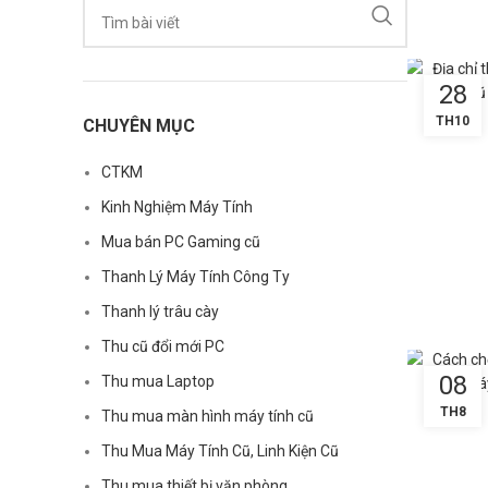
28
TH10
CHUYÊN MỤC
CTKM
Kinh Nghiệm Máy Tính
Mua bán PC Gaming cũ
Thanh Lý Máy Tính Công Ty
Thanh lý trâu cày
Thu cũ đổi mới PC
08
Thu mua Laptop
TH8
Thu mua màn hình máy tính cũ
Thu Mua Máy Tính Cũ, Linh Kiện Cũ
Thu mua thiết bị văn phòng