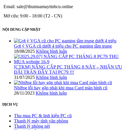
Email: sale@thumuamaytinhcu.online
Mở cửa: 9:00 - 18:00 (T2 - CN)
NỘI DUNG CẬP NHẬT
Gợi ý VGA cũ dưới 4 triệu cho PC gaming tầm trung
18/08/2025
Không bình luận
[CTKM] NÂNG CẤP PC THÁNG 8 NÀY – NHẬN ƯU
ĐÃI TRÀN ĐẦY TẠI PC79 !!!
31/07/2025
Không bình luận
Những lỗi hay gặp phải khi mua Card màn hình cũ
28/11/2023
Không bình luận
DỊCH VỤ
Thu mua PC & linh kiện PC cũ
Thanh lý máy tính văn phòng
Thanh lý phòng nét