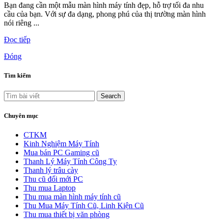
Bạn đang cần một mẫu màn hình máy tính đẹp, hỗ trợ tối đa nhu
cầu của bạn. Với sự đa dạng, phong phú của thị trường màn hình
nói riêng ...
Đọc tiếp
Đóng
Tìm kiếm
Search
Chuyên mục
CTKM
Kinh Nghiệm Máy Tính
Mua bán PC Gaming cũ
Thanh Lý Máy Tính Công Ty
Thanh lý trâu cày
Thu cũ đổi mới PC
Thu mua Laptop
Thu mua màn hình máy tính cũ
Thu Mua Máy Tính Cũ, Linh Kiện Cũ
Thu mua thiết bị văn phòng