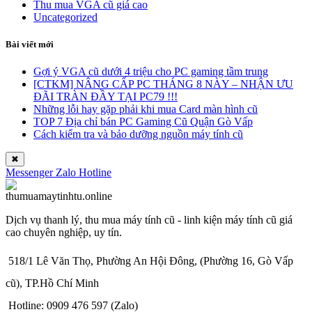
Thu mua VGA cũ giá cao
Uncategorized
Bài viết mới
Gợi ý VGA cũ dưới 4 triệu cho PC gaming tầm trung
[CTKM] NÂNG CẤP PC THÁNG 8 NÀY – NHẬN ƯU
ĐÃI TRÀN ĐẦY TẠI PC79 !!!
Những lỗi hay gặp phải khi mua Card màn hình cũ
TOP 7 Địa chỉ bán PC Gaming Cũ Quận Gò Vấp
Cách kiểm tra và bảo dưỡng nguồn máy tính cũ
✖
Messenger
Zalo
Hotline
Dịch vụ thanh lý, thu mua máy tính cũ - linh kiện máy tính cũ giá
cao chuyên nghiệp, uy tín.
518/1 Lê Văn Thọ, Phường An Hội Đông, (Phường 16, Gò Vấp
cũ), TP.Hồ Chí Minh
Hotline: 0909 476 597 (Zalo)