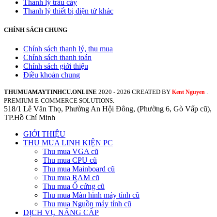
Thanh lý trâu cày
Thanh lý thiết bị điện tử khác
CHÍNH SÁCH CHUNG
Chính sách thanh lý, thu mua
Chính sách thanh toán
Chính sách giới thiệu
Điều khoản chung
THUMUAMAYTINHCU.ONLINE
2020 - 2026 CREATED BY
.
Kent Nguyen
PREMIUM E-COMMERCE SOLUTIONS.
518/1 Lê Văn Thọ, Phường An Hội Đông, (Phường 6, Gò Vấp cũ),
TP.Hồ Chí Minh
GIỚI THIỆU
THU MUA LINH KIỆN PC
Thu mua VGA cũ
Thu mua CPU cũ
Thu mua Mainboard cũ
Thu mua RAM cũ
Thu mua Ổ cứng cũ
Thu mua Màn hình máy tính cũ
Thu mua Nguồn máy tính cũ
DỊCH VỤ NÂNG CẤP