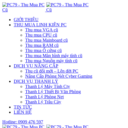
GIỚI THIỆU
THU MUA LINH KIỆN PC
Thu mua VGA cũ
Thu mua CPU cũ
Thu mua Mainboard cũ
Thu mua RAM cũ
Thu mua Ổ cứng cũ
Thu mua Màn hình máy tính cũ
Thu mua Nguồn máy tính cũ
DỊCH VỤ NÂNG CẤP
Thu cũ đổi mới – Lên đời PC
Nâng Cấp Phòng Nét Cyber Gaming
DỊCH VỤ THANH LÝ
Thanh Lý Máy Tính Cty
Thanh Lý Thiết Bị Văn Phòng
Thanh Lý Phòng Net
Thanh Lý Trâu Cày
TIN TỨC
LIÊN HỆ
Hotline: 0909 476 597