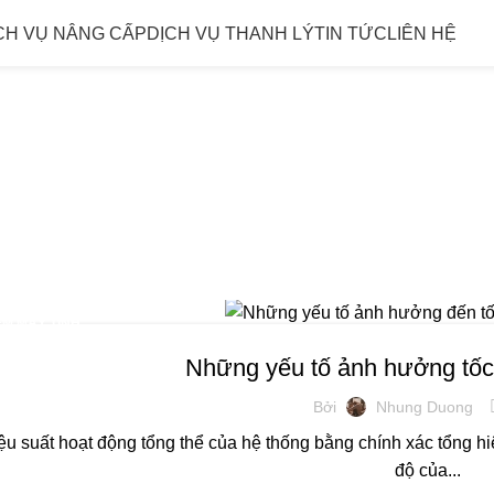
CH VỤ NÂNG CẤP
DỊCH VỤ THANH LÝ
TIN TỨC
LIÊN HỆ
s: yếu tố ảnh 
máy tính
ỆM MÁY TÍNH
Những yếu tố ảnh hưởng tốc
Bởi
Nhung Duong
ệu suất hoạt động tổng thể của hệ thống bằng chính xác tổng hi
độ của...