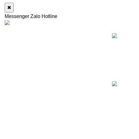
✖
Messenger
Zalo
Hotline
NỘI DUNG C
Dịch vụ thanh lý, thu mua máy tính cũ - linh
kiện máy tính cũ giá cao chuyên nghiệp, uy
tín.
518/1 Lê Văn Thọ, Phường An Hội Đông,
(Phường 16, Gò Vấp cũ), TP.Hồ Chí Minh
Hotline: 0909 476 597 (Zalo)
Email: sale@thumuamaytinhcu.online
Mở cửa: 9:00 - 18:00 (T2 - CN)