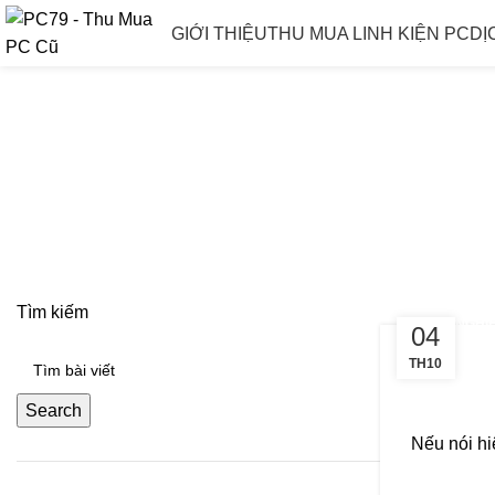
GIỚI THIỆU
THU MUA LINH KIỆN PC
DỊ
Tag Archive
Tìm kiếm
KINH NGHI
04
TH10
Search
Nếu nói hi