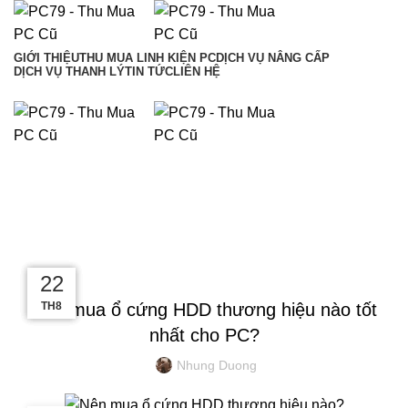
GIỚI THIỆU
THU MUA LINH KIỆN PC
DỊCH VỤ NÂNG CẤP
DỊCH VỤ THANH LÝ
TIN TỨC
LIÊN HỆ
Hotline: 0909 476 597
090 9476 597
TIN TỨC
KINH NGHIỆM MÁY TÍNH
24
25
27
22
Nên mua ổ cứng HDD thương hiệu nào tốt
TH8
TH4
TH3
TH8
nhất cho PC?
Nhung Duong