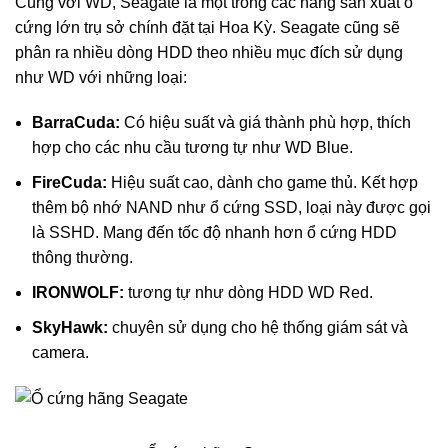
Cùng với WD, Seagate là một trong các hãng sản xuất ổ
cứng lớn trụ sở chính đặt tại Hoa Kỳ. Seagate cũng sẽ
phân ra nhiều dòng HDD theo nhiều mục đích sử dụng
như WD với những loại:
BarraCuda:
Có hiệu suất và giá thành phù hợp, thích
hợp cho các nhu cầu tương tự như WD Blue.
FireCuda:
Hiệu suất cao, dành cho game thủ. Kết hợp
thêm bộ nhớ NAND như ổ cứng SSD, loại này được gọi
là SSHD. Mang đến tốc độ nhanh hơn ổ cứng HDD
thông thường.
IRONWOLF:
tương tự như dòng HDD WD Red.
SkyHawk:
chuyên sử dụng cho hệ thống giám sát và
camera.