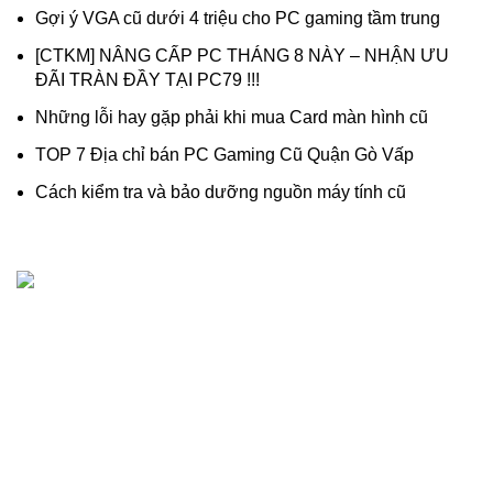
Gợi ý VGA cũ dưới 4 triệu cho PC gaming tầm trung
[CTKM] NÂNG CẤP PC THÁNG 8 NÀY – NHẬN ƯU
ĐÃI TRÀN ĐẦY TẠI PC79 !!!
Những lỗi hay gặp phải khi mua Card màn hình cũ
TOP 7 Địa chỉ bán PC Gaming Cũ Quận Gò Vấp
Cách kiểm tra và bảo dưỡng nguồn máy tính cũ
Dịch vụ thanh lý, thu mua máy tính cũ - linh kiện máy tính
cũ giá cao chuyên nghiệp, uy tín.
518/1 Lê Văn Thọ, Phường An Hội Đông, (Phường 16, Gò
Vấp cũ), TP.Hồ Chí Minh
Hotline: 0909 476 597 (Zalo)