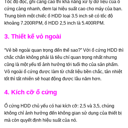
Tốc độ đọc, ghi càng cao thì khả năng xử lý dữ liệu của ổ
cứng càng nhanh, đem lại hiệu suất cao cho máy của bạn.
Trung bình một chiếc ổ HDD loại 3.5 inch sẽ có tốc độ
khoảng 7.200RPM, ổ HDD 2,5 inch là 5.400RPM.
3. Thiết kế vỏ ngoài
“Vẻ bề ngoài quan trọng đến thế sao?” Với ổ cứng HDD thì
chắc chắn không phải là tiêu chí quan trọng nhất nhưng
cũng là một yếu tố ảnh hưởng tới tuổi thọ của sản phẩm.
Vỏ ngoài ổ cứng được làm từ chất liệu bền chắc, tản nhiệt
tốt thì tất nhiên sẽ hoạt động được lâu năm hơn.
4. Kích cỡ ổ cứng
Ổ cứng HDD chủ yếu có hai kích cỡ: 2,5 và 3,5, chúng
không chỉ ảnh hưởng đến không gian sử dụng của thiết bị
mà còn quyết định hiệu suất của nó.