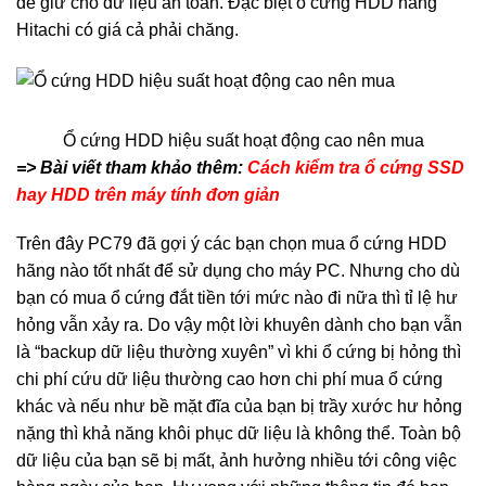
để giữ cho dữ liệu an toàn. Đặc biệt ổ cứng HDD hãng
Hitachi có giá cả phải chăng.
Ổ cứng HDD hiệu suất hoạt động cao nên mua
=> Bài viết tham khảo thêm:
Cách kiểm tra ổ cứng SSD
hay HDD trên máy tính đơn giản
Trên đây PC79 đã gợi ý các bạn chọn mua ổ cứng HDD
hãng nào tốt nhất để sử dụng cho máy PC. Nhưng cho dù
bạn có mua ổ cứng đắt tiền tới mức nào đi nữa thì tỉ lệ hư
hỏng vẫn xảy ra. Do vậy một lời khuyên dành cho bạn vẫn
là “backup dữ liệu thường xuyên” vì khi ổ cứng bị hỏng thì
chi phí cứu dữ liệu thường cao hơn chi phí mua ổ cứng
khác và nếu như bề mặt đĩa của bạn bị trầy xước hư hỏng
nặng thì khả năng khôi phục dữ liệu là không thể. Toàn bộ
dữ liệu của bạn sẽ bị mất, ảnh hưởng nhiều tới công việc