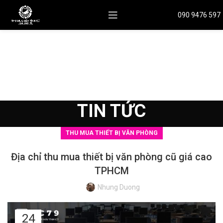
090 9476 597
TIN TỨC
THU MUA THIẾT BỊ VĂN PHÒNG
Địa chỉ thu mua thiết bị văn phòng cũ giá cao
TPHCM
Nhung Duong
24