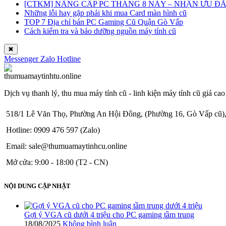
[CTKM] NÂNG CẤP PC THÁNG 8 NÀY – NHẬN ƯU ĐÃI 
Những lỗi hay gặp phải khi mua Card màn hình cũ
TOP 7 Địa chỉ bán PC Gaming Cũ Quận Gò Vấp
Cách kiểm tra và bảo dưỡng nguồn máy tính cũ
✖
Messenger
Zalo
Hotline
Dịch vụ thanh lý, thu mua máy tính cũ - linh kiện máy tính cũ giá cao
518/1 Lê Văn Thọ, Phường An Hội Đông, (Phường 16, Gò Vấp cũ)
Hotline: 0909 476 597 (Zalo)
Email: sale@thumuamaytinhcu.online
Mở cửa: 9:00 - 18:00 (T2 - CN)
NỘI DUNG CẬP NHẬT
Gợi ý VGA cũ dưới 4 triệu cho PC gaming tầm trung
18/08/2025
Không bình luận