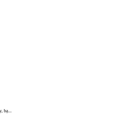
 bạ...