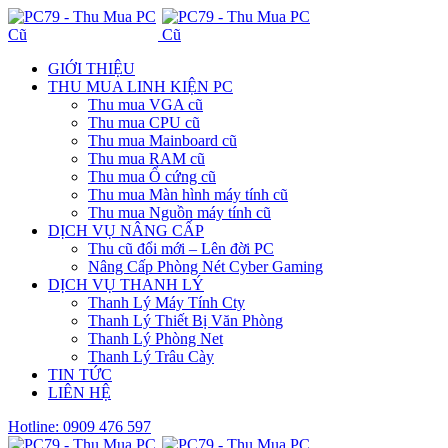
GIỚI THIỆU
THU MUA LINH KIỆN PC
Thu mua VGA cũ
Thu mua CPU cũ
Thu mua Mainboard cũ
Thu mua RAM cũ
Thu mua Ổ cứng cũ
Thu mua Màn hình máy tính cũ
Thu mua Nguồn máy tính cũ
DỊCH VỤ NÂNG CẤP
Thu cũ đổi mới – Lên đời PC
Nâng Cấp Phòng Nét Cyber Gaming
DỊCH VỤ THANH LÝ
Thanh Lý Máy Tính Cty
Thanh Lý Thiết Bị Văn Phòng
Thanh Lý Phòng Net
Thanh Lý Trâu Cày
TIN TỨC
LIÊN HỆ
Hotline: 0909 476 597