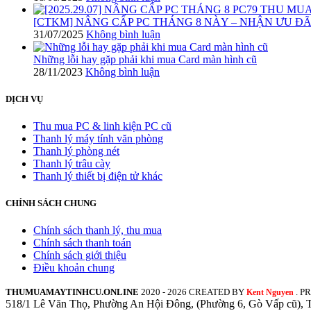
[CTKM] NÂNG CẤP PC THÁNG 8 NÀY – NHẬN ƯU ĐÃI 
31/07/2025
Không bình luận
Những lỗi hay gặp phải khi mua Card màn hình cũ
28/11/2023
Không bình luận
DỊCH VỤ
Thu mua PC & linh kiện PC cũ
Thanh lý máy tính văn phòng
Thanh lý phòng nét
Thanh lý trâu cày
Thanh lý thiết bị điện tử khác
CHÍNH SÁCH CHUNG
Chính sách thanh lý, thu mua
Chính sách thanh toán
Chính sách giới thiệu
Điều khoản chung
THUMUAMAYTINHCU.ONLINE
2020 - 2026 CREATED BY
. 
Kent Nguyen
518/1 Lê Văn Thọ, Phường An Hội Đông, (Phường 6, Gò Vấp cũ), 