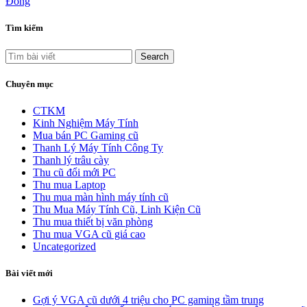
Đóng
Tìm kiếm
Search
Chuyên mục
CTKM
Kinh Nghiệm Máy Tính
Mua bán PC Gaming cũ
Thanh Lý Máy Tính Công Ty
Thanh lý trâu cày
Thu cũ đổi mới PC
Thu mua Laptop
Thu mua màn hình máy tính cũ
Thu Mua Máy Tính Cũ, Linh Kiện Cũ
Thu mua thiết bị văn phòng
Thu mua VGA cũ giá cao
Uncategorized
Bài viết mới
Gợi ý VGA cũ dưới 4 triệu cho PC gaming tầm trung