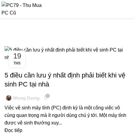
090 9476 597
Tag Archives: vệ sinh PC
19
TH5
KINH NGHIỆM MÁY TÍNH
5 điều cần lưu ý nhất định phải biết khi vệ
sinh PC tại nhà
0
Nhung Duong
Việc vệ sinh máy tính (PC) định kỳ là một công việc vô
cùng quan trọng mà ít người dùng chú ý tới. Một máy tính
được vệ sinh thường xuy...
Đọc tiếp