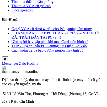
Thu mua thiết bị văn phòng
Thu mua VGA cũ giá cao
Uncategorized
Bài viết mới
Gợi ý VGA cũ dưới 4 triệu cho PC gaming tầm trung
[CTKM] NÂNG CẤP PC THÁNG 8 NÀY – NHẬN ƯU
ĐÃI TRÀN ĐẦY TẠI PC79 !!!
Những lỗi hay gặp phải khi mua Card màn hình cũ
TOP 7 Địa chỉ bán PC Gaming Cũ Quận Gò Vấp
Cách kiểm tra và bảo dưỡng nguồn máy tính cũ
✖
Messenger
Zalo
Hotline
Dịch vụ thanh lý, thu mua máy tính cũ - linh kiện máy tính cũ giá
cao chuyên nghiệp, uy tín.
518/1 Lê Văn Thọ, Phường An Hội Đông, (Phường 16, Gò Vấp
cũ), TP.Hồ Chí Minh