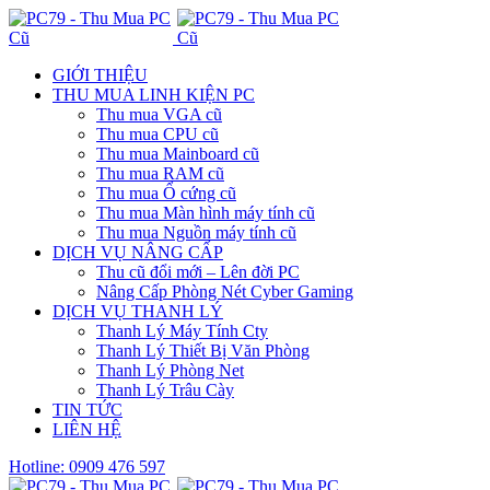
GIỚI THIỆU
THU MUA LINH KIỆN PC
Thu mua VGA cũ
Thu mua CPU cũ
Thu mua Mainboard cũ
Thu mua RAM cũ
Thu mua Ổ cứng cũ
Thu mua Màn hình máy tính cũ
Thu mua Nguồn máy tính cũ
DỊCH VỤ NÂNG CẤP
Thu cũ đổi mới – Lên đời PC
Nâng Cấp Phòng Nét Cyber Gaming
DỊCH VỤ THANH LÝ
Thanh Lý Máy Tính Cty
Thanh Lý Thiết Bị Văn Phòng
Thanh Lý Phòng Net
Thanh Lý Trâu Cày
TIN TỨC
LIÊN HỆ
Hotline: 0909 476 597