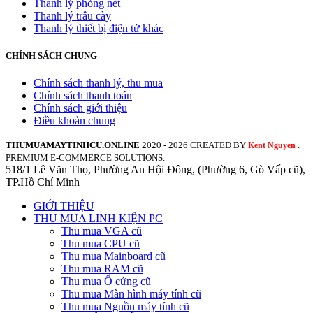
Thanh lý phòng nét
Thanh lý trâu cày
Thanh lý thiết bị điện tử khác
CHÍNH SÁCH CHUNG
Chính sách thanh lý, thu mua
Chính sách thanh toán
Chính sách giới thiệu
Điều khoản chung
THUMUAMAYTINHCU.ONLINE
2020 - 2026 CREATED BY
.
Kent Nguyen
PREMIUM E-COMMERCE SOLUTIONS.
518/1 Lê Văn Thọ, Phường An Hội Đông, (Phường 6, Gò Vấp cũ),
TP.Hồ Chí Minh
GIỚI THIỆU
THU MUA LINH KIỆN PC
Thu mua VGA cũ
Thu mua CPU cũ
Thu mua Mainboard cũ
Thu mua RAM cũ
Thu mua Ổ cứng cũ
Thu mua Màn hình máy tính cũ
Thu mua Nguồn máy tính cũ