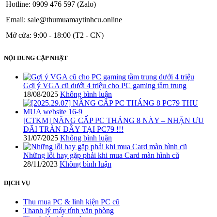
Hotline: 0909 476 597 (Zalo)
Email: sale@thumuamaytinhcu.online
Mở cửa: 9:00 - 18:00 (T2 - CN)
NỘI DUNG CẬP NHẬT
Gợi ý VGA cũ dưới 4 triệu cho PC gaming tầm trung
18/08/2025
Không bình luận
[CTKM] NÂNG CẤP PC THÁNG 8 NÀY – NHẬN ƯU
ĐÃI TRÀN ĐẦY TẠI PC79 !!!
31/07/2025
Không bình luận
Những lỗi hay gặp phải khi mua Card màn hình cũ
28/11/2023
Không bình luận
DỊCH VỤ
Thu mua PC & linh kiện PC cũ
Thanh lý máy tính văn phòng