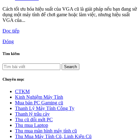
Cách tối ưu hóa hiệu suất của VGA cũ là giải pháp nếu bạn đang sử
dụng một máy tính để chơi game hoặc làm việc, nhưng hiệu suất
VGA của...
Đọc tiếp
Đóng
Tìm kiếm
Search
Chuyên mục
CTKM
Kinh Nghiệm Máy Tính
Mua bán PC Gaming cũ
Thanh Lý Máy Tính Công Ty
Thanh lý trâu cày
Thu cũ đổi mới PC
Thu mua Laptop
Thu mua màn hình máy tính cũ
Thu Mua Máy Tính Cũ, Linh Kiện Cũ