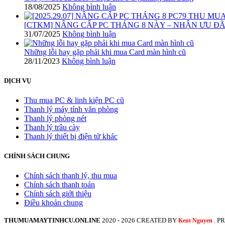
18/08/2025
Không bình luận
[CTKM] NÂNG CẤP PC THÁNG 8 NÀY – NHẬN ƯU ĐÃI 
31/07/2025
Không bình luận
Những lỗi hay gặp phải khi mua Card màn hình cũ
28/11/2023
Không bình luận
DỊCH VỤ
Thu mua PC & linh kiện PC cũ
Thanh lý máy tính văn phòng
Thanh lý phòng nét
Thanh lý trâu cày
Thanh lý thiết bị điện tử khác
CHÍNH SÁCH CHUNG
Chính sách thanh lý, thu mua
Chính sách thanh toán
Chính sách giới thiệu
Điều khoản chung
THUMUAMAYTINHCU.ONLINE
2020 - 2026 CREATED BY
. 
Kent Nguyen