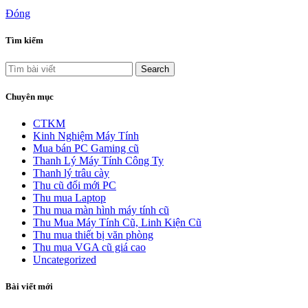
Đóng
Tìm kiếm
Search
Chuyên mục
CTKM
Kinh Nghiệm Máy Tính
Mua bán PC Gaming cũ
Thanh Lý Máy Tính Công Ty
Thanh lý trâu cày
Thu cũ đổi mới PC
Thu mua Laptop
Thu mua màn hình máy tính cũ
Thu Mua Máy Tính Cũ, Linh Kiện Cũ
Thu mua thiết bị văn phòng
Thu mua VGA cũ giá cao
Uncategorized
Bài viết mới