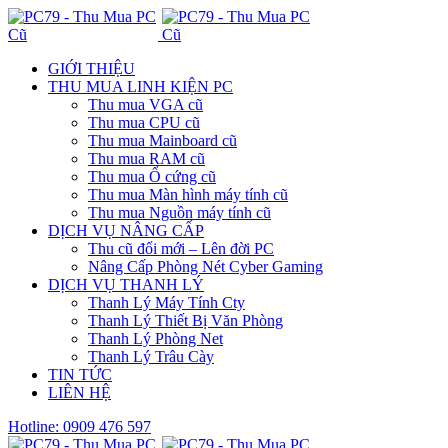
GIỚI THIỆU
THU MUA LINH KIỆN PC
Thu mua VGA cũ
Thu mua CPU cũ
Thu mua Mainboard cũ
Thu mua RAM cũ
Thu mua Ổ cứng cũ
Thu mua Màn hình máy tính cũ
Thu mua Nguồn máy tính cũ
DỊCH VỤ NÂNG CẤP
Thu cũ đổi mới – Lên đời PC
Nâng Cấp Phòng Nét Cyber Gaming
DỊCH VỤ THANH LÝ
Thanh Lý Máy Tính Cty
Thanh Lý Thiết Bị Văn Phòng
Thanh Lý Phòng Net
Thanh Lý Trâu Cày
TIN TỨC
LIÊN HỆ
Hotline: 0909 476 597