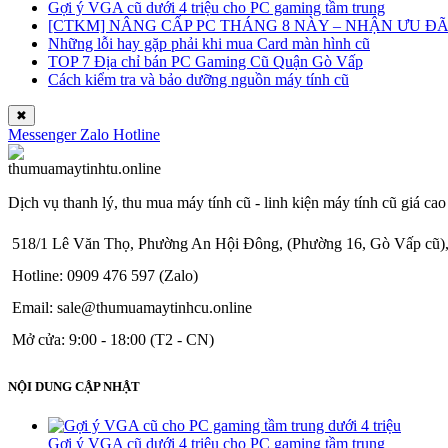
Gợi ý VGA cũ dưới 4 triệu cho PC gaming tầm trung
[CTKM] NÂNG CẤP PC THÁNG 8 NÀY – NHẬN ƯU ĐÃI 
Những lỗi hay gặp phải khi mua Card màn hình cũ
TOP 7 Địa chỉ bán PC Gaming Cũ Quận Gò Vấp
Cách kiểm tra và bảo dưỡng nguồn máy tính cũ
✖
Messenger
Zalo
Hotline
Dịch vụ thanh lý, thu mua máy tính cũ - linh kiện máy tính cũ giá cao
518/1 Lê Văn Thọ, Phường An Hội Đông, (Phường 16, Gò Vấp cũ)
Hotline: 0909 476 597 (Zalo)
Email: sale@thumuamaytinhcu.online
Mở cửa: 9:00 - 18:00 (T2 - CN)
NỘI DUNG CẬP NHẬT
Gợi ý VGA cũ dưới 4 triệu cho PC gaming tầm trung