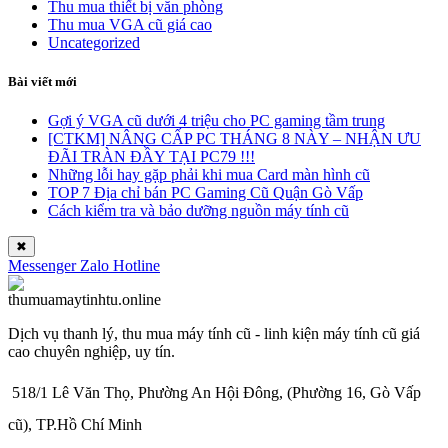
Thu mua thiết bị văn phòng
Thu mua VGA cũ giá cao
Uncategorized
Bài viết mới
Gợi ý VGA cũ dưới 4 triệu cho PC gaming tầm trung
[CTKM] NÂNG CẤP PC THÁNG 8 NÀY – NHẬN ƯU
ĐÃI TRÀN ĐẦY TẠI PC79 !!!
Những lỗi hay gặp phải khi mua Card màn hình cũ
TOP 7 Địa chỉ bán PC Gaming Cũ Quận Gò Vấp
Cách kiểm tra và bảo dưỡng nguồn máy tính cũ
✖
Messenger
Zalo
Hotline
Dịch vụ thanh lý, thu mua máy tính cũ - linh kiện máy tính cũ giá
cao chuyên nghiệp, uy tín.
518/1 Lê Văn Thọ, Phường An Hội Đông, (Phường 16, Gò Vấp
cũ), TP.Hồ Chí Minh