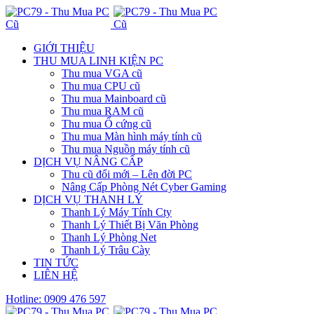
GIỚI THIỆU
THU MUA LINH KIỆN PC
Thu mua VGA cũ
Thu mua CPU cũ
Thu mua Mainboard cũ
Thu mua RAM cũ
Thu mua Ổ cứng cũ
Thu mua Màn hình máy tính cũ
Thu mua Nguồn máy tính cũ
DỊCH VỤ NÂNG CẤP
Thu cũ đổi mới – Lên đời PC
Nâng Cấp Phòng Nét Cyber Gaming
DỊCH VỤ THANH LÝ
Thanh Lý Máy Tính Cty
Thanh Lý Thiết Bị Văn Phòng
Thanh Lý Phòng Net
Thanh Lý Trâu Cày
TIN TỨC
LIÊN HỆ
Hotline: 0909 476 597