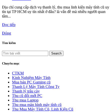
Địa chỉ cung cấp dịch vụ thanh lý, thu mua linh kiện máy tính cũ uy
tín tại TP HCM uy tín nhất ở đâu? là vấn đề mà nhiều người quan
tâm...
Đọc tiếp
Đóng
Tìm kiếm
Search
Chuyên mục
CTKM
Kinh Nghiệm Máy Tính
Mua bán PC Gaming cũ
Thanh Lý Máy Tính Công Ty
Thanh lý trâu cày
Thu cũ đổi mới PC
Thu mua Laptop
Thu mua màn hình máy tính cũ
Thu Mua Máy Tính Cũ, Linh Kiện Cũ