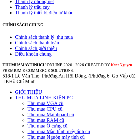
Thanh lý phòng nét
Thanh lý trâu cày
Thanh lý thiết bị điện tử khác
CHÍNH SÁCH CHUNG
Chính sách thanh lý, thu mua
Chính sách thanh toán
Chính sách giới thiệu
Điều khoản chung
THUMUAMAYTINHCU.ONLINE
2020 - 2026 CREATED BY
.
Kent Nguyen
PREMIUM E-COMMERCE SOLUTIONS.
518/1 Lê Văn Thọ, Phường An Hội Đông, (Phường 6, Gò Vấp cũ),
TP.Hồ Chí Minh
GIỚI THIỆU
THU MUA LINH KIỆN PC
Thu mua VGA cũ
Thu mua CPU cũ
Thu mua Mainboard cũ
Thu mua RAM cũ
Thu mua Ổ cứng cũ
Thu mua Màn hình máy tính cũ
Thu mua Nguồn máy tính cũ