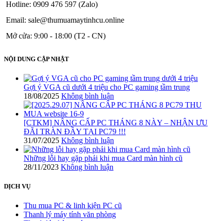
Hotline: 0909 476 597 (Zalo)
Email: sale@thumuamaytinhcu.online
Mở cửa: 9:00 - 18:00 (T2 - CN)
NỘI DUNG CẬP NHẬT
Gợi ý VGA cũ dưới 4 triệu cho PC gaming tầm trung
18/08/2025
Không bình luận
[CTKM] NÂNG CẤP PC THÁNG 8 NÀY – NHẬN ƯU
ĐÃI TRÀN ĐẦY TẠI PC79 !!!
31/07/2025
Không bình luận
Những lỗi hay gặp phải khi mua Card màn hình cũ
28/11/2023
Không bình luận
DỊCH VỤ
Thu mua PC & linh kiện PC cũ
Thanh lý máy tính văn phòng