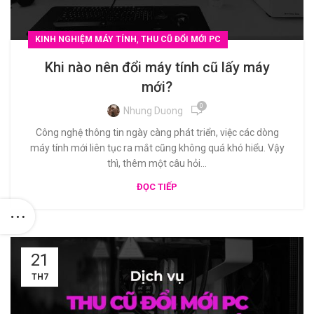
,
KINH NGHIỆM MÁY TÍNH
THU CŨ ĐỔI MỚI PC
Khi nào nên đổi máy tính cũ lấy máy
mới?
0
Nhung Duong
Công nghệ thông tin ngày càng phát triển, việc các dòng
máy tính mới liên tục ra mắt cũng không quá khó hiểu. Vậy
thì, thêm một câu hỏi...
ĐỌC TIẾP
21
TH7