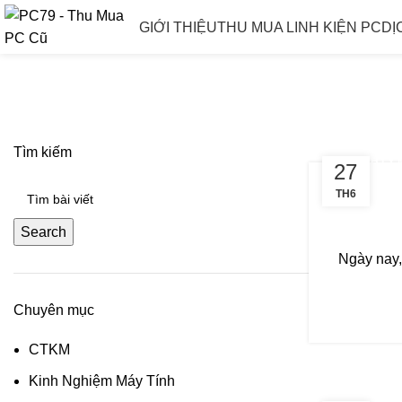
GIỚI THIỆU
THU MUA LINH KIỆN PC
DỊ
Tag Archives: thanh lý máy tính v
Tìm kiếm
THANH LÝ 
27
TH6
Search
Ngày nay,
Chuyên mục
CTKM
Kinh Nghiệm Máy Tính