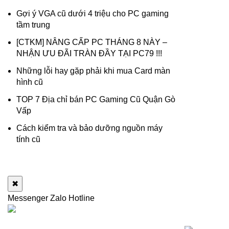
Gợi ý VGA cũ dưới 4 triệu cho PC gaming
tầm trung
[CTKM] NÂNG CẤP PC THÁNG 8 NÀY –
NHẬN ƯU ĐÃI TRÀN ĐẦY TẠI PC79 !!!
Những lỗi hay gặp phải khi mua Card màn
hình cũ
TOP 7 Địa chỉ bán PC Gaming Cũ Quận Gò
Vấp
Cách kiểm tra và bảo dưỡng nguồn máy
tính cũ
✖
Messenger
Zalo
Hotline
NỘI DUNG C