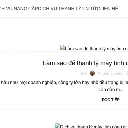
CH VỤ NÂNG CẤP
DỊCH VỤ THANH LÝ
TIN TỨC
LIÊN HỆ
ăn phòng cũ
MÁY TÍNH CÔNG TY
Làm sao để thanh lý máy tính c
Bởi
Nhung Duong
 hầu như mọi doanh nghiệp, công ty lớn hay nhỏ đều trang bị l
cấp dàn m...
ĐỌC TIẾP