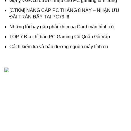
Gợi ý VGA cũ dưới 4 triệu cho PC gaming tầm trung
[CTKM] NÂNG CẤP PC THÁNG 8 NÀY – NHẬN ƯU
ĐÃI TRÀN ĐẦY TẠI PC79 !!!
Những lỗi hay gặp phải khi mua Card màn hình cũ
TOP 7 Địa chỉ bán PC Gaming Cũ Quận Gò Vấp
Cách kiểm tra và bảo dưỡng nguồn máy tính cũ
Dịch vụ thanh lý, thu mua máy tính cũ - linh kiện máy tính
cũ giá cao chuyên nghiệp, uy tín.
518/1 Lê Văn Thọ, Phường An Hội Đông, (Phường 16, Gò
Vấp cũ), TP.Hồ Chí Minh
Hotline: 0909 476 597 (Zalo)