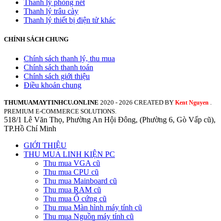
Thanh lý phòng nét
Thanh lý trâu cày
Thanh lý thiết bị điện tử khác
CHÍNH SÁCH CHUNG
Chính sách thanh lý, thu mua
Chính sách thanh toán
Chính sách giới thiệu
Điều khoản chung
THUMUAMAYTINHCU.ONLINE
2020 - 2026 CREATED BY
.
Kent Nguyen
PREMIUM E-COMMERCE SOLUTIONS.
518/1 Lê Văn Thọ, Phường An Hội Đông, (Phường 6, Gò Vấp cũ),
TP.Hồ Chí Minh
GIỚI THIỆU
THU MUA LINH KIỆN PC
Thu mua VGA cũ
Thu mua CPU cũ
Thu mua Mainboard cũ
Thu mua RAM cũ
Thu mua Ổ cứng cũ
Thu mua Màn hình máy tính cũ
Thu mua Nguồn máy tính cũ