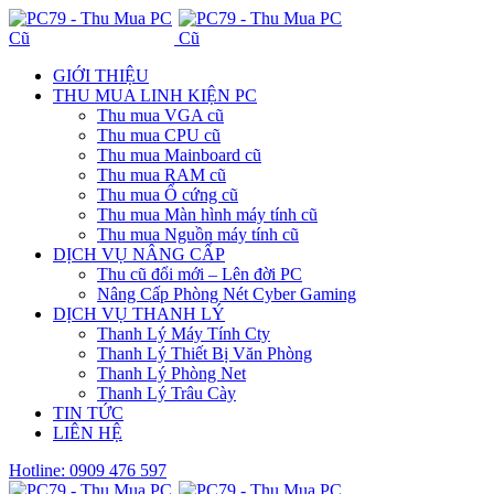
GIỚI THIỆU
THU MUA LINH KIỆN PC
Thu mua VGA cũ
Thu mua CPU cũ
Thu mua Mainboard cũ
Thu mua RAM cũ
Thu mua Ổ cứng cũ
Thu mua Màn hình máy tính cũ
Thu mua Nguồn máy tính cũ
DỊCH VỤ NÂNG CẤP
Thu cũ đổi mới – Lên đời PC
Nâng Cấp Phòng Nét Cyber Gaming
DỊCH VỤ THANH LÝ
Thanh Lý Máy Tính Cty
Thanh Lý Thiết Bị Văn Phòng
Thanh Lý Phòng Net
Thanh Lý Trâu Cày
TIN TỨC
LIÊN HỆ
Hotline: 0909 476 597