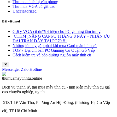
Thu mua thiết bị văn phòng
Thu mua VGA cũ giá cao
Uncategorized
Bài viết mới
Gợi ý VGA cũ dưới 4 triệu cho PC gaming tầm trung
[CTKM] NÂNG CẤP PC THÁNG 8 NÀY – NHẬN ƯU
ĐÃI TRÀN ĐẦY TẠI PC79 !!!
Những lỗi hay gặp phải khi mua Card màn hình cũ
TOP 7 Địa chỉ bán PC Gaming Cũ Quận Gò Vấp
Cách kiểm tra và bảo dưỡng nguồn máy tính cũ
✖
Messenger
Zalo
Hotline
Dịch vụ thanh lý, thu mua máy tính cũ - linh kiện máy tính cũ giá
cao chuyên nghiệp, uy tín.
518/1 Lê Văn Thọ, Phường An Hội Đông, (Phường 16, Gò Vấp
cũ), TP.Hồ Chí Minh