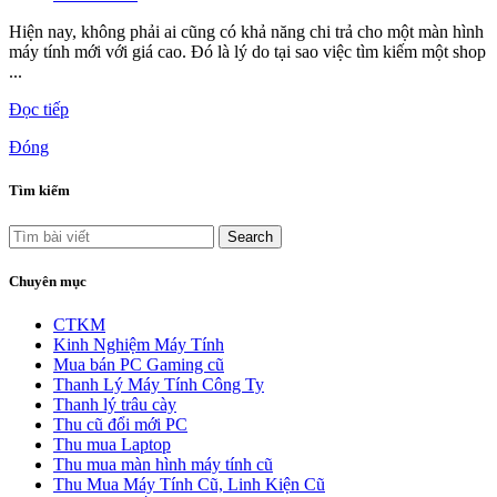
Hiện nay, không phải ai cũng có khả năng chi trả cho một màn hình
máy tính mới với giá cao. Đó là lý do tại sao việc tìm kiếm một shop
...
Đọc tiếp
Đóng
Tìm kiếm
Search
Chuyên mục
CTKM
Kinh Nghiệm Máy Tính
Mua bán PC Gaming cũ
Thanh Lý Máy Tính Công Ty
Thanh lý trâu cày
Thu cũ đổi mới PC
Thu mua Laptop
Thu mua màn hình máy tính cũ
Thu Mua Máy Tính Cũ, Linh Kiện Cũ