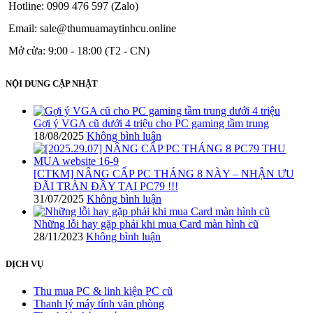
Hotline: 0909 476 597 (Zalo)
Email: sale@thumuamaytinhcu.online
Mở cửa: 9:00 - 18:00 (T2 - CN)
NỘI DUNG CẬP NHẬT
Gợi ý VGA cũ dưới 4 triệu cho PC gaming tầm trung
18/08/2025
Không bình luận
[CTKM] NÂNG CẤP PC THÁNG 8 NÀY – NHẬN ƯU
ĐÃI TRÀN ĐẦY TẠI PC79 !!!
31/07/2025
Không bình luận
Những lỗi hay gặp phải khi mua Card màn hình cũ
28/11/2023
Không bình luận
DỊCH VỤ
Thu mua PC & linh kiện PC cũ
Thanh lý máy tính văn phòng