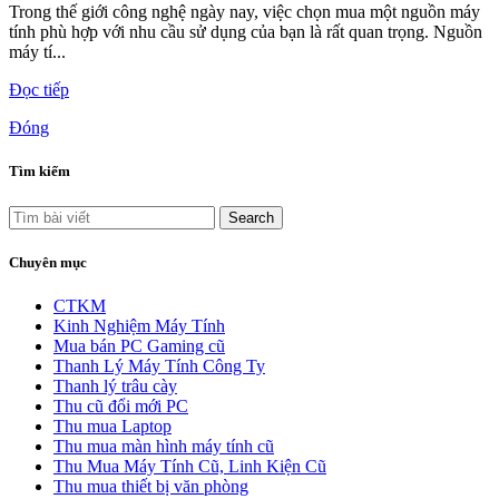
Trong thế giới công nghệ ngày nay, việc chọn mua một nguồn máy
tính phù hợp với nhu cầu sử dụng của bạn là rất quan trọng. Nguồn
máy tí...
Đọc tiếp
Đóng
Tìm kiếm
Search
Chuyên mục
CTKM
Kinh Nghiệm Máy Tính
Mua bán PC Gaming cũ
Thanh Lý Máy Tính Công Ty
Thanh lý trâu cày
Thu cũ đổi mới PC
Thu mua Laptop
Thu mua màn hình máy tính cũ
Thu Mua Máy Tính Cũ, Linh Kiện Cũ
Thu mua thiết bị văn phòng