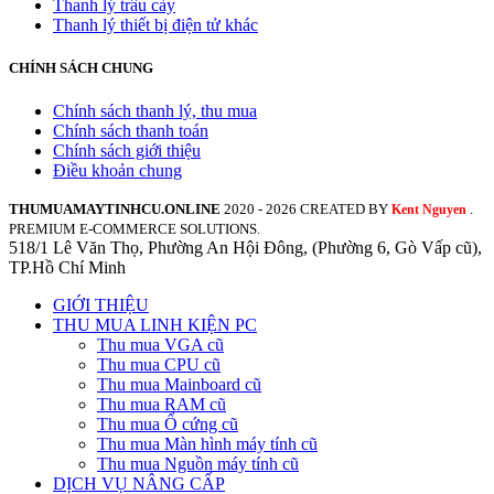
Thanh lý trâu cày
Thanh lý thiết bị điện tử khác
CHÍNH SÁCH CHUNG
Chính sách thanh lý, thu mua
Chính sách thanh toán
Chính sách giới thiệu
Điều khoản chung
THUMUAMAYTINHCU.ONLINE
2020 - 2026 CREATED BY
.
Kent Nguyen
PREMIUM E-COMMERCE SOLUTIONS.
518/1 Lê Văn Thọ, Phường An Hội Đông, (Phường 6, Gò Vấp cũ),
TP.Hồ Chí Minh
GIỚI THIỆU
THU MUA LINH KIỆN PC
Thu mua VGA cũ
Thu mua CPU cũ
Thu mua Mainboard cũ
Thu mua RAM cũ
Thu mua Ổ cứng cũ
Thu mua Màn hình máy tính cũ
Thu mua Nguồn máy tính cũ
DỊCH VỤ NÂNG CẤP