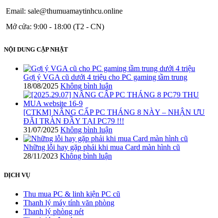
Email: sale@thumuamaytinhcu.online
Mở cửa: 9:00 - 18:00 (T2 - CN)
NỘI DUNG CẬP NHẬT
Gợi ý VGA cũ dưới 4 triệu cho PC gaming tầm trung
18/08/2025
Không bình luận
[CTKM] NÂNG CẤP PC THÁNG 8 NÀY – NHẬN ƯU
ĐÃI TRÀN ĐẦY TẠI PC79 !!!
31/07/2025
Không bình luận
Những lỗi hay gặp phải khi mua Card màn hình cũ
28/11/2023
Không bình luận
DỊCH VỤ
Thu mua PC & linh kiện PC cũ
Thanh lý máy tính văn phòng
Thanh lý phòng nét