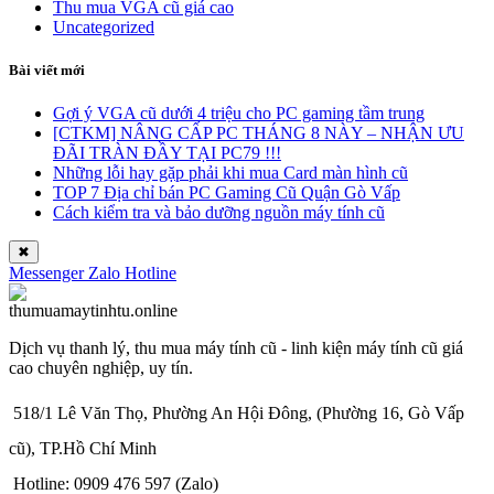
Thu mua VGA cũ giá cao
Uncategorized
Bài viết mới
Gợi ý VGA cũ dưới 4 triệu cho PC gaming tầm trung
[CTKM] NÂNG CẤP PC THÁNG 8 NÀY – NHẬN ƯU
ĐÃI TRÀN ĐẦY TẠI PC79 !!!
Những lỗi hay gặp phải khi mua Card màn hình cũ
TOP 7 Địa chỉ bán PC Gaming Cũ Quận Gò Vấp
Cách kiểm tra và bảo dưỡng nguồn máy tính cũ
✖
Messenger
Zalo
Hotline
Dịch vụ thanh lý, thu mua máy tính cũ - linh kiện máy tính cũ giá
cao chuyên nghiệp, uy tín.
518/1 Lê Văn Thọ, Phường An Hội Đông, (Phường 16, Gò Vấp
cũ), TP.Hồ Chí Minh
Hotline: 0909 476 597 (Zalo)