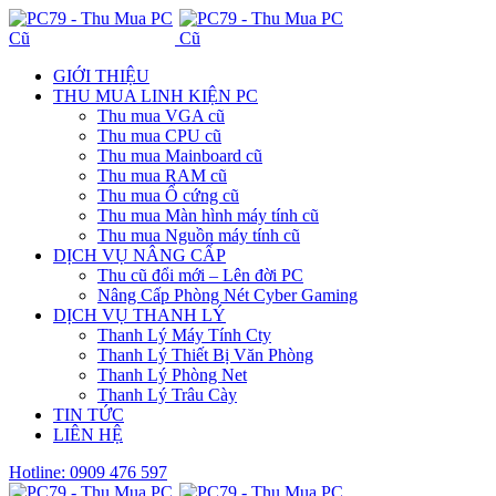
GIỚI THIỆU
THU MUA LINH KIỆN PC
Thu mua VGA cũ
Thu mua CPU cũ
Thu mua Mainboard cũ
Thu mua RAM cũ
Thu mua Ổ cứng cũ
Thu mua Màn hình máy tính cũ
Thu mua Nguồn máy tính cũ
DỊCH VỤ NÂNG CẤP
Thu cũ đổi mới – Lên đời PC
Nâng Cấp Phòng Nét Cyber Gaming
DỊCH VỤ THANH LÝ
Thanh Lý Máy Tính Cty
Thanh Lý Thiết Bị Văn Phòng
Thanh Lý Phòng Net
Thanh Lý Trâu Cày
TIN TỨC
LIÊN HỆ
Hotline: 0909 476 597