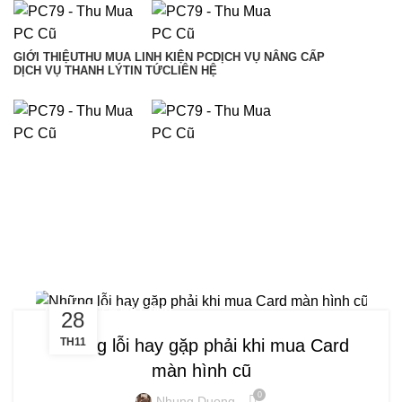
GIỚI THIỆU
THU MUA LINH KIỆN PC
DỊCH VỤ NÂNG CẤP
DỊCH VỤ THANH LÝ
TIN TỨC
LIÊN HỆ
Hotline: 0909 476 597
090 9476 597
Tag Archives: mua Card màn
hình cũ
KINH NGHIỆM MÁY TÍNH
28
TH11
Những lỗi hay gặp phải khi mua Card
màn hình cũ
0
Nhung Duong