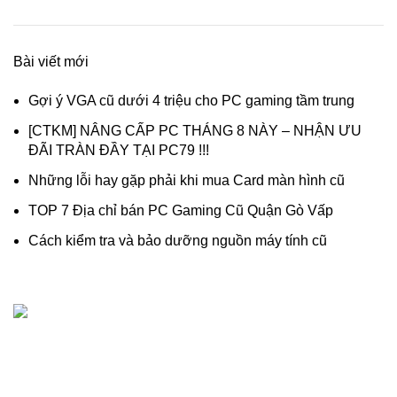
Bài viết mới
Gợi ý VGA cũ dưới 4 triệu cho PC gaming tầm trung
[CTKM] NÂNG CẤP PC THÁNG 8 NÀY – NHẬN ƯU
ĐÃI TRÀN ĐẦY TẠI PC79 !!!
Những lỗi hay gặp phải khi mua Card màn hình cũ
TOP 7 Địa chỉ bán PC Gaming Cũ Quận Gò Vấp
Cách kiểm tra và bảo dưỡng nguồn máy tính cũ
Dịch vụ thanh lý, thu mua máy tính cũ - linh kiện máy tính
cũ giá cao chuyên nghiệp, uy tín.