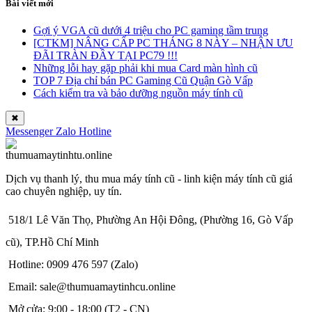
Bài viết mới
Gợi ý VGA cũ dưới 4 triệu cho PC gaming tầm trung
[CTKM] NÂNG CẤP PC THÁNG 8 NÀY – NHẬN ƯU
ĐÃI TRÀN ĐẦY TẠI PC79 !!!
Những lỗi hay gặp phải khi mua Card màn hình cũ
TOP 7 Địa chỉ bán PC Gaming Cũ Quận Gò Vấp
Cách kiểm tra và bảo dưỡng nguồn máy tính cũ
✖
Messenger
Zalo
Hotline
Dịch vụ thanh lý, thu mua máy tính cũ - linh kiện máy tính cũ giá
cao chuyên nghiệp, uy tín.
518/1 Lê Văn Thọ, Phường An Hội Đông, (Phường 16, Gò Vấp
cũ), TP.Hồ Chí Minh
Hotline: 0909 476 597 (Zalo)
Email: sale@thumuamaytinhcu.online
Mở cửa: 9:00 - 18:00 (T2 - CN)