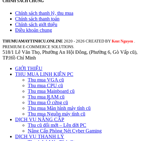
CHÍNH SÁCH CHUNG
Chính sách thanh lý, thu mua
Chính sách thanh toán
Chính sách giới thiệu
Điều khoản chung
THUMUAMAYTINHCU.ONLINE
2020 - 2026 CREATED BY
.
Kent Nguyen
PREMIUM E-COMMERCE SOLUTIONS.
518/1 Lê Văn Thọ, Phường An Hội Đông, (Phường 6, Gò Vấp cũ),
TP.Hồ Chí Minh
GIỚI THIỆU
THU MUA LINH KIỆN PC
Thu mua VGA cũ
Thu mua CPU cũ
Thu mua Mainboard cũ
Thu mua RAM cũ
Thu mua Ổ cứng cũ
Thu mua Màn hình máy tính cũ
Thu mua Nguồn máy tính cũ
DỊCH VỤ NÂNG CẤP
Thu cũ đổi mới – Lên đời PC
Nâng Cấp Phòng Nét Cyber Gaming
DỊCH VỤ THANH LÝ