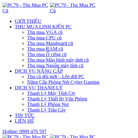
GIỚI THIỆU
THU MUA LINH KIỆN PC
Thu mua VGA cũ
Thu mua CPU cũ
Thu mua Mainboard cũ
Thu mua RAM cũ
Thu mua Ổ cứng cũ
Thu mua Màn hình máy tính cũ
Thu mua Nguồn máy tính cũ
DỊCH VỤ NÂNG CẤP
Thu cũ đổi mới – Lên đời PC
Nâng Cấp Phòng Nét Cyber Gaming
DỊCH VỤ THANH LÝ
Thanh Lý Máy Tính Cty
Thanh Lý Thiết Bị Văn Phòng
Thanh Lý Phòng Net
Thanh Lý Trâu Cày
TIN TỨC
LIÊN HỆ
Hotline: 0909 476 597