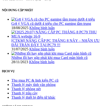
NỘI DUNG CẬP NHẬT
Gợi ý VGA cũ dưới 4 triệu cho PC gaming tầm trung
18/08/2025
Không bình luận
[CTKM] NÂNG CẤP PC THÁNG 8 NÀY – NHẬN ƯU
ĐÃI TRÀN ĐẦY TẠI PC79 !!!
31/07/2025
Không bình luận
Những lỗi hay gặp phải khi mua Card màn hình cũ
28/11/2023
Không bình luận
DỊCH VỤ
Thu mua PC & linh kiện PC cũ
Thanh lý máy tính văn phòng
Thanh lý phòng nét
Thanh lý trâu cày
Thanh lý thiết bị điện tử khác