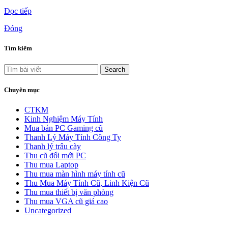
Đọc tiếp
Đóng
Tìm kiếm
Search
Chuyên mục
CTKM
Kinh Nghiệm Máy Tính
Mua bán PC Gaming cũ
Thanh Lý Máy Tính Công Ty
Thanh lý trâu cày
Thu cũ đổi mới PC
Thu mua Laptop
Thu mua màn hình máy tính cũ
Thu Mua Máy Tính Cũ, Linh Kiện Cũ
Thu mua thiết bị văn phòng
Thu mua VGA cũ giá cao
Uncategorized