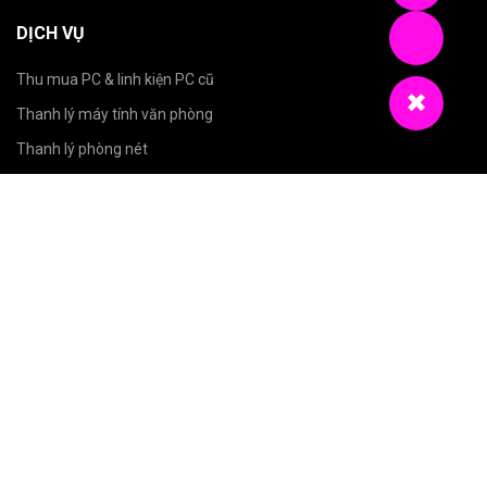
DỊCH VỤ
Thu mua PC & linh kiện PC cũ
✖
Thanh lý máy tính văn phòng
Thanh lý phòng nét
Thanh lý trâu cày
Thanh lý thiết bị điện tử khác
CHÍNH SÁCH CHUNG
Chính sách thanh lý, thu mua
Chính sách thanh toán
Chính sách giới thiệu
Điều khoản chung
Kent Nguyen
THUMUAMAYTINHCU.ONLINE
2020 - 2026 CREATED BY
.