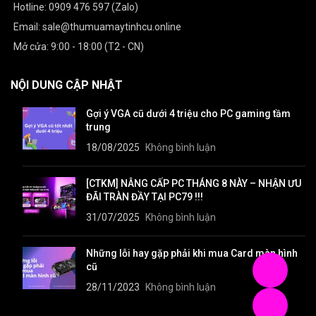
Hotline: 0909 476 597 (Zalo)
Email: sale@thumuamaytinhcu.online
Mở cửa: 9:00 - 18:00 (T2 - CN)
NỘI DUNG CẬP NHẬT
Gợi ý VGA cũ dưới 4 triệu cho PC gaming tầm
trung
18/08/2025
Không bình luận
[CTKM] NÂNG CẤP PC THÁNG 8 NÀY – NHẬN ƯU
ĐÃI TRÀN ĐẦY TẠI PC79 !!!
31/07/2025
Không bình luận
Những lỗi hay gặp phải khi mua Card màn hình
cũ
28/11/2023
Không bình luận