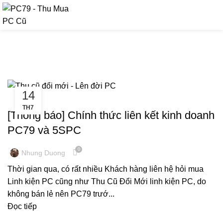
090 9476 597
Tag Archives: lên đời PC
14
THU MUA MÁY TÍNH CŨ, LINH KIỆN CŨ
TH7
[Thông báo] Chính thức liên kết kinh doanh
PC79 và 5SPC
0
Nhung Duong
Thời gian qua, có rất nhiều Khách hàng liên hệ hỏi mua
Linh kiện PC cũng như Thu Cũ Đổi Mới linh kiện PC, do
không bán lẻ nên PC79 trướ...
Đọc tiếp