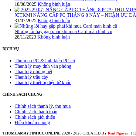
18/08/2025
Không bình luận
[CTKM] NÂNG CẤP PC THÁNG 8 NÀY – NHẬN ƯU ĐÃI 
31/07/2025
Không bình luận
Những lỗi hay gặp phải khi mua Card màn hình cũ
28/11/2023
Không bình luận
DỊCH VỤ
Thu mua PC & linh kiện PC cũ
Thanh lý máy tính văn phòng
Thanh lý phòng nét
Thanh lý trâu cày
Thanh lý thiết bị điện tử khác
CHÍNH SÁCH CHUNG
Chính sách thanh lý, thu mua
Chính sách thanh toán
Chính sách giới thiệu
Điều khoản chung
THUMUAMAYTINHCU.ONLINE
2020 - 2026 CREATED BY
. 
Kent Nguyen