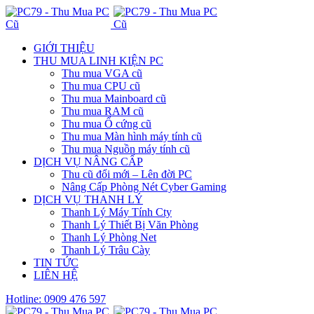
GIỚI THIỆU
THU MUA LINH KIỆN PC
Thu mua VGA cũ
Thu mua CPU cũ
Thu mua Mainboard cũ
Thu mua RAM cũ
Thu mua Ổ cứng cũ
Thu mua Màn hình máy tính cũ
Thu mua Nguồn máy tính cũ
DỊCH VỤ NÂNG CẤP
Thu cũ đổi mới – Lên đời PC
Nâng Cấp Phòng Nét Cyber Gaming
DỊCH VỤ THANH LÝ
Thanh Lý Máy Tính Cty
Thanh Lý Thiết Bị Văn Phòng
Thanh Lý Phòng Net
Thanh Lý Trâu Cày
TIN TỨC
LIÊN HỆ
Hotline: 0909 476 597