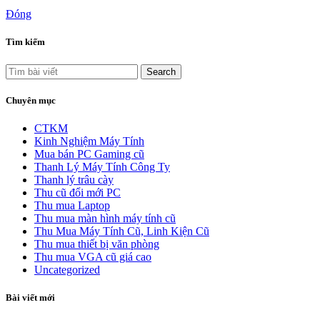
Đóng
Tìm kiếm
Search
Chuyên mục
CTKM
Kinh Nghiệm Máy Tính
Mua bán PC Gaming cũ
Thanh Lý Máy Tính Công Ty
Thanh lý trâu cày
Thu cũ đổi mới PC
Thu mua Laptop
Thu mua màn hình máy tính cũ
Thu Mua Máy Tính Cũ, Linh Kiện Cũ
Thu mua thiết bị văn phòng
Thu mua VGA cũ giá cao
Uncategorized
Bài viết mới