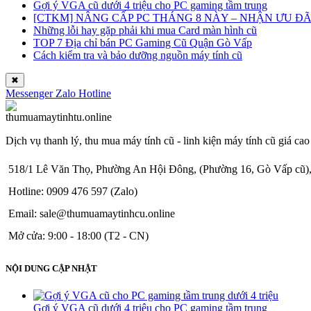
Gợi ý VGA cũ dưới 4 triệu cho PC gaming tầm trung
[CTKM] NÂNG CẤP PC THÁNG 8 NÀY – NHẬN ƯU ĐÃI 
Những lỗi hay gặp phải khi mua Card màn hình cũ
TOP 7 Địa chỉ bán PC Gaming Cũ Quận Gò Vấp
Cách kiểm tra và bảo dưỡng nguồn máy tính cũ
✖
Messenger
Zalo
Hotline
Dịch vụ thanh lý, thu mua máy tính cũ - linh kiện máy tính cũ giá cao
518/1 Lê Văn Thọ, Phường An Hội Đông, (Phường 16, Gò Vấp cũ)
Hotline: 0909 476 597 (Zalo)
Email: sale@thumuamaytinhcu.online
Mở cửa: 9:00 - 18:00 (T2 - CN)
NỘI DUNG CẬP NHẬT
Gợi ý VGA cũ dưới 4 triệu cho PC gaming tầm trung