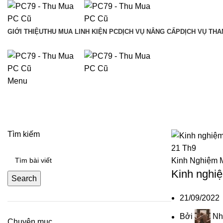
GIỚI THIỆU
THU MUA LINH KIỆN PC
DỊCH VỤ NÂNG CẤP
DỊCH VỤ THA
Menu
Tag Archives: kinh nghiệm chọn m
Tìm kiếm
21
Th9
Kinh Nghiệm 
Kinh nghiệ
Search
21/09/2022
Bởi
Nh
Chuyên mục