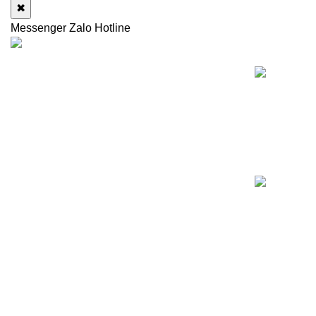
✖
Messenger
Zalo
Hotline
NỘI DUNG C
Dịch vụ thanh lý, thu mua máy tính cũ - linh
kiện máy tính cũ giá cao chuyên nghiệp, uy
tín.
518/1 Lê Văn Thọ, Phường An Hội Đông,
(Phường 16, Gò Vấp cũ), TP.Hồ Chí Minh
Hotline: 0909 476 597 (Zalo)
Email: sale@thumuamaytinhcu.online
Mở cửa: 9:00 - 18:00 (T2 - CN)