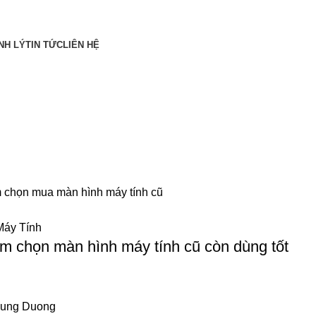
NH LÝ
TIN TỨC
LIÊN HỆ
Hotline: 0909 476 597
090 9476 597
ua màn hình máy tính cũ
Máy Tính
m chọn màn hình máy tính cũ còn dùng tốt
ung Duong