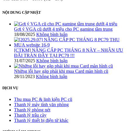
NỘI DUNG CẬP NHẬT
Gợi ý VGA cũ dưới 4 triệu cho PC gaming tầm trung
18/08/2025
Không bình luận
[CTKM] NÂNG CẤP PC THÁNG 8 NÀY – NHẬN ƯU
ĐÃI TRÀN ĐẦY TẠI PC79 !!!
31/07/2025
Không bình luận
Những lỗi hay gặp phải khi mua Card màn hình cũ
28/11/2023
Không bình luận
DỊCH VỤ
Thu mua PC & linh kiện PC cũ
Thanh lý máy tính văn phòng
Thanh lý phòng nét
Thanh lý trâu cày
Thanh lý thiết bị điện tử khác