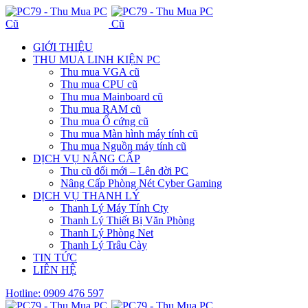
GIỚI THIỆU
THU MUA LINH KIỆN PC
Thu mua VGA cũ
Thu mua CPU cũ
Thu mua Mainboard cũ
Thu mua RAM cũ
Thu mua Ổ cứng cũ
Thu mua Màn hình máy tính cũ
Thu mua Nguồn máy tính cũ
DỊCH VỤ NÂNG CẤP
Thu cũ đổi mới – Lên đời PC
Nâng Cấp Phòng Nét Cyber Gaming
DỊCH VỤ THANH LÝ
Thanh Lý Máy Tính Cty
Thanh Lý Thiết Bị Văn Phòng
Thanh Lý Phòng Net
Thanh Lý Trâu Cày
TIN TỨC
LIÊN HỆ
Hotline: 0909 476 597