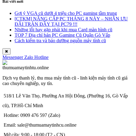
Bài viết mới
Gợi ý VGA cũ dưới 4 triệu cho PC gaming tầm trung
[CTKM] NÂNG CẤP PC THÁNG 8 NÀY – NHẬN ƯU
ĐÃI TRÀN ĐẦY TẠI PC79 !!!
Những lỗi hay gặp phải khi mua Card màn hình cũ
TOP 7 Địa chỉ bán PC Gaming Cũ Quận Gò Vấp
Cách kiểm tra và bảo dưỡng nguồn máy tính cũ
✖
Messenger
Zalo
Hotline
Dịch vụ thanh lý, thu mua máy tính cũ - linh kiện máy tính cũ giá
cao chuyên nghiệp, uy tín.
518/1 Lê Văn Thọ, Phường An Hội Đông, (Phường 16, Gò Vấp
cũ), TP.Hồ Chí Minh
Hotline: 0909 476 597 (Zalo)
Email: sale@thumuamaytinhcu.online
Mở cửa: 9:00 - 18:00 (T2 - CN)