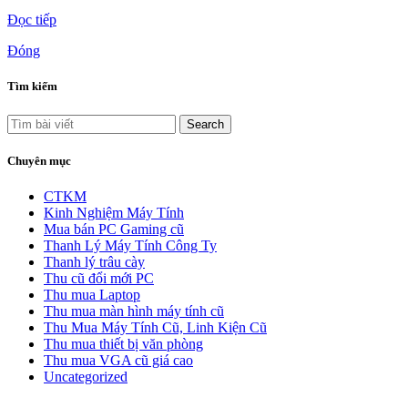
Đọc tiếp
Đóng
Tìm kiếm
Search
Chuyên mục
CTKM
Kinh Nghiệm Máy Tính
Mua bán PC Gaming cũ
Thanh Lý Máy Tính Công Ty
Thanh lý trâu cày
Thu cũ đổi mới PC
Thu mua Laptop
Thu mua màn hình máy tính cũ
Thu Mua Máy Tính Cũ, Linh Kiện Cũ
Thu mua thiết bị văn phòng
Thu mua VGA cũ giá cao
Uncategorized