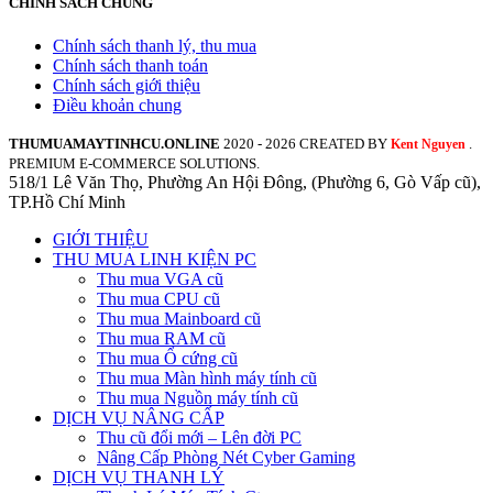
CHÍNH SÁCH CHUNG
Chính sách thanh lý, thu mua
Chính sách thanh toán
Chính sách giới thiệu
Điều khoản chung
THUMUAMAYTINHCU.ONLINE
2020 - 2026 CREATED BY
.
Kent Nguyen
PREMIUM E-COMMERCE SOLUTIONS.
518/1 Lê Văn Thọ, Phường An Hội Đông, (Phường 6, Gò Vấp cũ),
TP.Hồ Chí Minh
GIỚI THIỆU
THU MUA LINH KIỆN PC
Thu mua VGA cũ
Thu mua CPU cũ
Thu mua Mainboard cũ
Thu mua RAM cũ
Thu mua Ổ cứng cũ
Thu mua Màn hình máy tính cũ
Thu mua Nguồn máy tính cũ
DỊCH VỤ NÂNG CẤP
Thu cũ đổi mới – Lên đời PC
Nâng Cấp Phòng Nét Cyber Gaming
DỊCH VỤ THANH LÝ