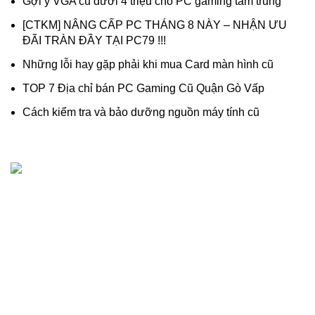
Gợi ý VGA cũ dưới 4 triệu cho PC gaming tầm trung
[CTKM] NÂNG CẤP PC THÁNG 8 NÀY – NHẬN ƯU
ĐÃI TRÀN ĐẦY TẠI PC79 !!!
Những lỗi hay gặp phải khi mua Card màn hình cũ
TOP 7 Địa chỉ bán PC Gaming Cũ Quận Gò Vấp
Cách kiểm tra và bảo dưỡng nguồn máy tính cũ
Dịch vụ thanh lý, thu mua máy tính cũ - linh kiện máy tính
cũ giá cao chuyên nghiệp, uy tín.
518/1 Lê Văn Thọ, Phường An Hội Đông, (Phường 16, Gò
Vấp cũ), TP.Hồ Chí Minh
Hotline: 0909 476 597 (Zalo)