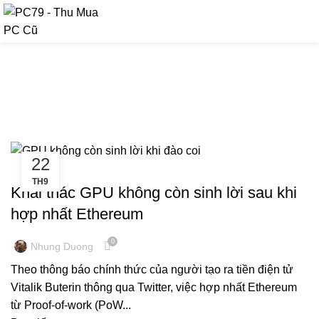
090 9476 597
Tag Archives: GPU không còn
sinh lời khi đào coi
22
THANH LÝ TRÂU CÀY
TH9
Khai thác GPU không còn sinh lời sau khi
hợp nhất Ethereum
0
Nhung Duong
Theo thông báo chính thức của người tạo ra tiền điện tử
Vitalik Buterin thông qua Twitter, việc hợp nhất Ethereum
từ Proof-of-work (PoW...