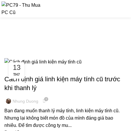
090 9476 597
Tag Archives: định giá linh kiện
máy tính cũ
13
,
KINH NGHIỆM MÁY TÍNH
THU MUA MÁY TÍNH CŨ, LINH KIỆN CŨ
TH7
Cách định giá linh kiện máy tính cũ trước
khi thanh lý
0
Nhung Duong
Bạn đang muốn thanh lý máy tính, linh kiện máy tính cũ.
Nhưng lại không biết món đồ của mình đáng giá bao
nhiêu. Để tìm được công ty mu...