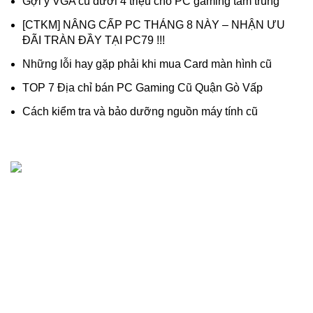
Gợi ý VGA cũ dưới 4 triệu cho PC gaming tầm trung
[CTKM] NÂNG CẤP PC THÁNG 8 NÀY – NHẬN ƯU
ĐÃI TRÀN ĐẦY TẠI PC79 !!!
Những lỗi hay gặp phải khi mua Card màn hình cũ
TOP 7 Địa chỉ bán PC Gaming Cũ Quận Gò Vấp
Cách kiểm tra và bảo dưỡng nguồn máy tính cũ
Dịch vụ thanh lý, thu mua máy tính cũ - linh kiện máy tính
cũ giá cao chuyên nghiệp, uy tín.
518/1 Lê Văn Thọ, Phường An Hội Đông, (Phường 16, Gò
Vấp cũ), TP.Hồ Chí Minh
Hotline: 0909 476 597 (Zalo)