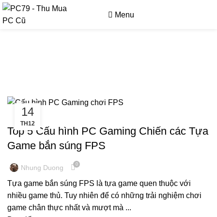
Menu
090 9476 597
Tag Archives: cấu hình pc
gaming chơi fps
14
KINH NGHIỆM MÁY TÍNH
TH12
Top 5 Cấu hình PC Gaming Chiến các Tựa
Game bắn súng FPS
0
Nhung Duong
Tựa game bắn súng FPS là tựa game quen thuộc với
nhiều game thủ. Tuy nhiên để có những trải nghiệm chơi
game chân thực nhất và mượt mà ...