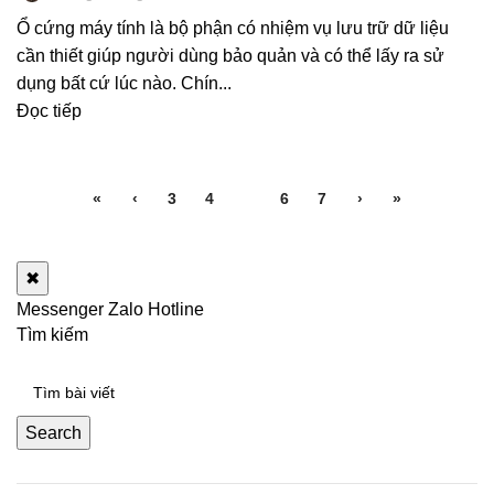
Ổ cứng máy tính là bộ phận có nhiệm vụ lưu trữ dữ liệu
cần thiết giúp người dùng bảo quản và có thể lấy ra sử
dụng bất cứ lúc nào. Chín...
Đọc tiếp
«
‹
3
4
5
6
7
›
»
✖
Messenger
Zalo
Hotline
Tìm kiếm
Search