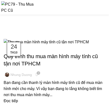
090 9476 597
Posts by
Nhung Duong
09
02
26
21
15
08
02
28
24
11
THU MUA MÀN HÌNH MÁY TÍNH CŨ
TH12
TH12
TH10
TH10
TH11
TH11
TH11
TH11
TH11
TH11
Quy trình thu mua màn hình máy tính cũ
tận nơi TPHCM
0
Nhung Duong
Bạn đang cần thanh lý màn hình máy tính cũ để mua màn
hình mới cho máy. Vì vậy bạn đang lo lắng không biết tìm
nơi thu mua màn hình máy...
Đọc tiếp