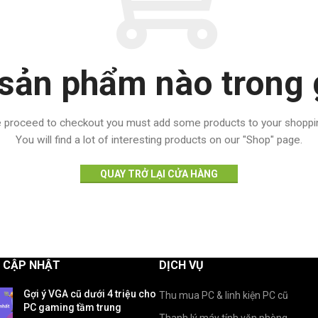
sản phẩm nào trong 
 proceed to checkout you must add some products to your shoppin
You will find a lot of interesting products on our "Shop" page.
QUAY TRỞ LẠI CỬA HÀNG
G CẬP NHẬT
DỊCH VỤ
Gợi ý VGA cũ dưới 4 triệu cho
Thu mua PC & linh kiện PC cũ
PC gaming tầm trung