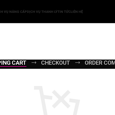
CH VỤ NÂNG CẤP
DỊCH VỤ THANH LÝ
TIN TỨC
LIÊN HỆ
ING CART
CHECKOUT
ORDER CO