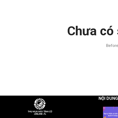
Chưa có 
Before
NỘI DUN