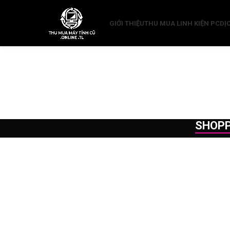
GIỚI THIỆU
THU MUA LINH KIỆN PC
DỊ
SHOPP