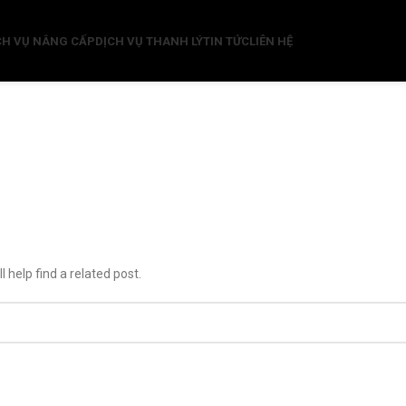
CH VỤ NÂNG CẤP
DỊCH VỤ THANH LÝ
TIN TỨC
LIÊN HỆ
 help find a related post.