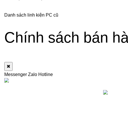
Danh sách linh kiện PC cũ
Chính sách bán hà
✖
Messenger
Zalo
Hotline
NỘI DUNG C
Dịch vụ thanh lý, thu mua máy tính cũ - linh
kiện máy tính cũ giá cao chuyên nghiệp, uy
tín.
518/1 Lê Văn Thọ, Phường An Hội Đông,