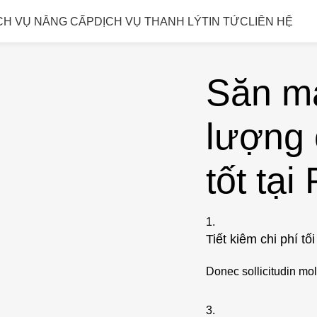
CH VỤ NÂNG CẤP
DỊCH VỤ THANH LÝ
TIN TỨC
LIÊN HỆ
Săn má
lượng 
tốt tại
1.
Tiết kiêm chi phí tối
Donec sollicitudin mol
3.