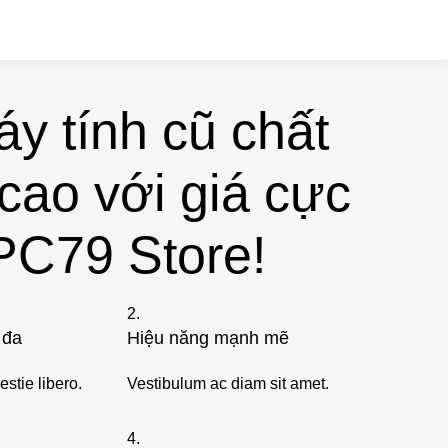
Hotline: 0909 476 597
y tính cũ chất
cao với giá cực
 PC79 Store!
2.
 đa
Hiệu năng mạnh mẽ
estie libero.
Vestibulum ac diam sit amet.
4.