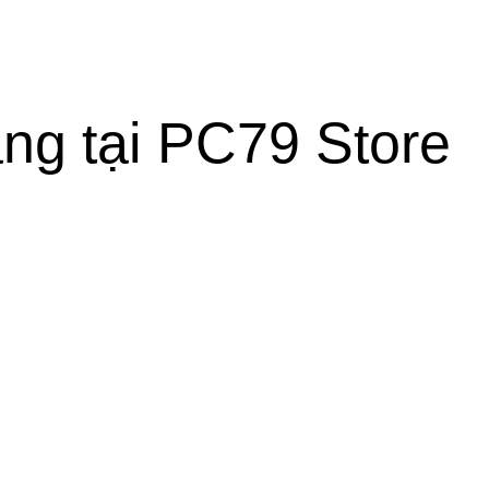
ng tại PC79 Store
ẬP NHẬT
DỊCH VỤ
Gợi ý VGA cũ dưới
Thu mua PC & linh kiện PC cũ
4 triệu cho PC
Thanh lý máy tính văn phòng
gaming tầm trung
Thanh lý phòng nét
18/08/2025
Không
bình luận
Thanh lý trâu cày